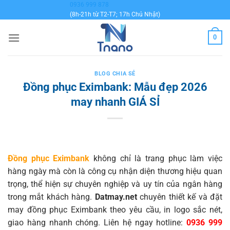
Bỏ
0936 999 878
(8h-21h từ T2-T7; 17h Chủ Nhật)
qua
nội
0
dung
BLOG CHIA SẺ
Đồng phục Eximbank: Mẫu đẹp 2026
may nhanh GIÁ SỈ
Đồng phục Eximbank
không chỉ là trang phục làm việc
hàng ngày mà còn là công cụ nhận diện thương hiệu quan
trọng, thể hiện sự chuyên nghiệp và uy tín của ngân hàng
trong mắt khách hàng.
Datmay.net
chuyên thiết kế và đặt
may đồng phục Eximbank theo yêu cầu, in logo sắc nét,
giao hàng nhanh chóng. Liên hệ ngay hotline:
0936 999