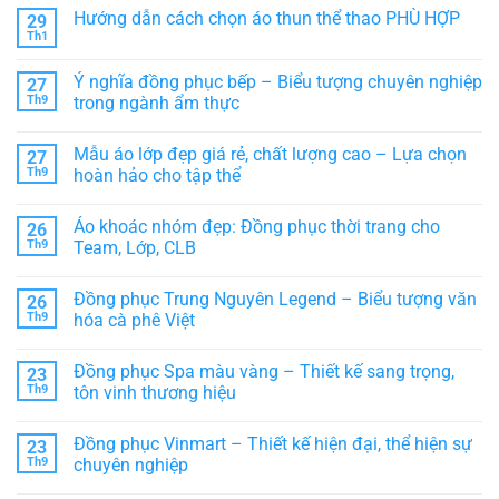
Hướng dẫn cách chọn áo thun thể thao PHÙ HỢP
29
Th1
Không
có
bình
Ý nghĩa đồng phục bếp – Biểu tượng chuyên nghiệp
27
luận
ở
Th9
trong ngành ẩm thực
Hướng
Không
dẫn
có
cách
Mẫu áo lớp đẹp giá rẻ, chất lượng cao – Lựa chọn
27
bình
chọn
luận
áo
Th9
hoàn hảo cho tập thể
ở
thun
Ý
Không
thể
nghĩa
có
thao
Áo khoác nhóm đẹp: Đồng phục thời trang cho
26
đồng
bình
PHÙ
phục
luận
HỢP
Th9
Team, Lớp, CLB
bếp
ở
–
Mẫu
Không
Biểu
áo
có
Đồng phục Trung Nguyên Legend – Biểu tượng văn
26
tượng
lớp
bình
chuyên
đẹp
luận
Th9
hóa cà phê Việt
nghiệp
giá
ở
trong
rẻ,
Áo
Không
ngành
chất
khoác
có
Đồng phục Spa màu vàng – Thiết kế sang trọng,
23
ẩm
lượng
nhóm
bình
thực
cao
đẹp:
luận
Th9
tôn vinh thương hiệu
–
Đồng
ở
Lựa
phục
Đồng
Không
chọn
thời
phục
có
Đồng phục Vinmart – Thiết kế hiện đại, thể hiện sự
23
hoàn
trang
Trung
bình
hảo
cho
Nguyên
luận
Th9
chuyên nghiệp
cho
Team,
Legend
ở
tập
Lớp,
–
Đồng
Không