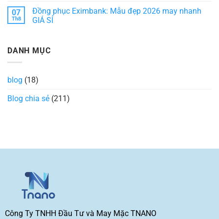
nhiệt
mẫu
có
Đồng phục Eximbank: Mẫu đẹp 2026 may nhanh
07
và
đồng
bình
những
phục
luận
Th8
GIÁ SỈ
điều
quán
ở
chưa
bar
Phân
Không
biết
đẹp,
biệt
có
hiện
các
bình
DANH MỤC
đại
loại
luận
và
bo
ở
được
cổ
Đồng
ưa
áo
phục
chuộng
thun
Eximbank:
blog
(18)
nhất
trong
Mẫu
hiện
thiết
đẹp
nay
kế
2026
Blog chia sẻ
(211)
thời
may
trang
nhanh
GIÁ
SỈ
Công Ty TNHH Đầu Tư và May Mặc TNANO