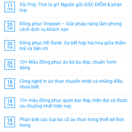
thể
CLB
Biểu
phục
có
Vải Poly Thái là gì? Nguồn gốc ĐẶC ĐIỂM & phân
11
tượng
Spa
bình
văn
màu
luận
Th9
loại
hóa
vàng
ở
cà
–
Đồng
Không
phê
Thiết
phục
có
Đồng phục Vinpearl – Giải pháp nâng tầm phong
20
Việt
kế
Vinmart
bình
sang
–
luận
Th8
cách dịch vụ khách sạn
trọng,
Thiết
ở
tôn
kế
Vải
Không
vinh
hiện
Poly
có
Đồng phục HD Bank: Sự kết hợp hài hòa giữa thẩm
20
thương
đại,
Thái
bình
hiệu
thể
là
luận
Th8
mỹ và tiện ích
hiện
gì?
ở
sự
Nguồn
Đồng
Không
chuyên
gốc
phục
có
10+ Mẫu đồng phục áo bà ba đẹp, chuẩn form
20
nghiệp
ĐẶC
Vinpearl
bình
ĐIỂM
–
luận
Th8
dáng
&
Giải
ở
phân
pháp
Đồng
Không
loại
nâng
phục
có
Công nghệ in áo thun chuyển nhiệt và những điều
18
tầm
HD
bình
phong
Bank:
luận
Th8
chưa biết
cách
Sự
ở
dịch
kết
10+
Không
vụ
hợp
Mẫu
có
10+ mẫu đồng phục quán bar đẹp, hiện đại và được
18
khách
hài
đồng
bình
sạn
hòa
phục
luận
Th8
ưa chuộng nhất hiện nay
giữa
áo
ở
thẩm
bà
Công
Không
mỹ
ba
nghệ
có
Phân biệt các loại bo cổ áo thun trong thiết kế thời
18
và
đẹp,
in
bình
tiện
chuẩn
áo
luận
Th8
trang
ích
form
thun
ở
dáng
chuyển
10+
Không