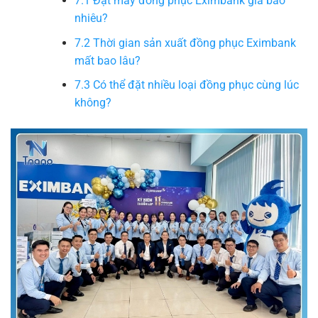
7.1
Đặt may đồng phục Eximbank giá bao
nhiêu?
7.2
Thời gian sản xuất đồng phục Eximbank
mất bao lâu?
7.3
Có thể đặt nhiều loại đồng phục cùng lúc
không?