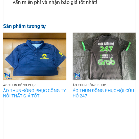
vấn miễn phí và nhận báo giá tốt nhất!
Sản phẩm tương tự
ÁO THUN ĐỒNG PHỤC
ÁO THUN ĐỒNG PHỤC
ÁO THUN ĐỒNG PHỤC CÔNG TY
ÁO THUN ĐỒNG PHỤC ĐỘI CỨU
NỘI THẤT GIÁ TỐT
HỘ 247