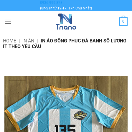
Bỏ
0936 999 878
(8h-21h từ T2-T7; 17h Chủ Nhật)
qua
nội
0
dung
HOME
|
IN ẤN
|
IN ÁO ĐỒNG PHỤC ĐÁ BANH SỐ LƯỢNG
ÍT THEO YÊU CẦU