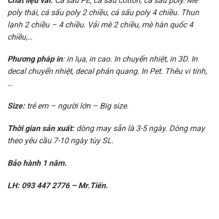
Chất liệu vải:
Cá sấu PE, cá sấu cotton, cá sấu poly. Mè
poly thái, cá sấu poly 2 chiều, cá sấu poly 4 chiều. Thun
lạnh 2 chiều – 4 chiều. Vải mè 2 chiều, mè hàn quốc 4
chiều,…
Phương pháp in
: in lụa, in cao. In chuyển nhiệt, in 3D. In
decal chuyển nhiệt, decal phản quang. In Pet. Thêu vi tính,
…
Size:
trẻ em – người lớn – Big size.
Thời gian sản xuất:
dòng may sẵn là 3-5 ngày. Dòng may
theo yêu cầu 7-10 ngày tùy SL.
Bảo hành 1 năm.
LH: 093 447 2776 – Mr.Tiến.