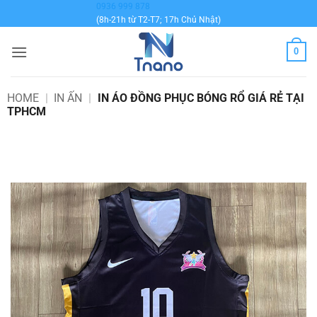
Bỏ
0936 999 878
(8h-21h từ T2-T7; 17h Chủ Nhật)
qua
nội
0
dung
HOME
|
IN ẤN
|
IN ÁO ĐỒNG PHỤC BÓNG RỔ GIÁ RẺ TẠI
TPHCM