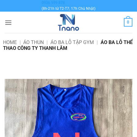
Bỏ
0936 999 878
(8h-21h từ T2-T7; 17h Chủ Nhật)
qua
nội
0
dung
HOME
|
ÁO THUN
|
ÁO BA LỖ TẬP GYM
|
ÁO BA LỖ THỂ
THAO CÔNG TY THANH LÂM