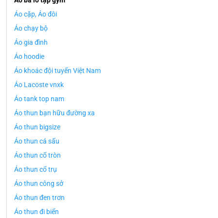
Áo ba lỗ tập gym
Áo cặp, Áo đôi
Áo chạy bộ
Áo gia đình
Áo hoodie
Áo khoác đội tuyển Việt Nam
Áo Lacoste vnxk
Áo tank top nam
Áo thun bạn hữu đường xa
Áo thun bigsize
Áo thun cá sấu
Áo thun cổ tròn
Áo thun cổ trụ
Áo thun công sở
Áo thun đen trơn
Áo thun đi biển