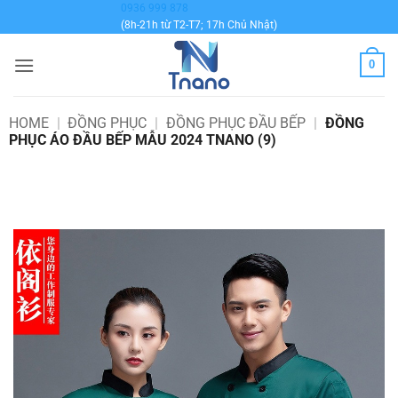
Bỏ
0936 999 878
(8h-21h từ T2-T7; 17h Chủ Nhật)
qua
nội
0
dung
HOME
|
ĐỒNG PHỤC
|
ĐỒNG PHỤC ĐẦU BẾP
|
ĐỒNG
PHỤC ÁO ĐẦU BẾP MẪU 2024 TNANO (9)