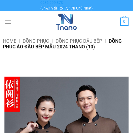
Bỏ
0936 999 878
(8h-21h từ T2-T7; 17h Chủ Nhật)
qua
nội
0
dung
HOME
|
ĐỒNG PHỤC
|
ĐỒNG PHỤC ĐẦU BẾP
|
ĐỒNG
PHỤC ÁO ĐẦU BẾP MẪU 2024 TNANO (10)