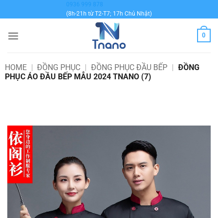
Bỏ
0936 999 878
(8h-21h từ T2-T7; 17h Chủ Nhật)
qua
nội
0
dung
HOME
|
ĐỒNG PHỤC
|
ĐỒNG PHỤC ĐẦU BẾP
|
ĐỒNG
PHỤC ÁO ĐẦU BẾP MẪU 2024 TNANO (7)