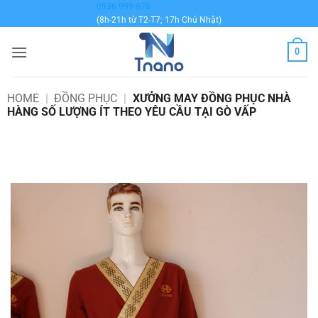
Bỏ
0936 999 878
(8h-21h từ T2-T7; 17h Chủ Nhật)
qua
nội
0
dung
HOME
|
ĐỒNG PHỤC
|
XƯỞNG MAY ĐỒNG PHỤC NHÀ
HÀNG SỐ LƯỢNG ÍT THEO YÊU CẦU TẠI GÒ VẤP