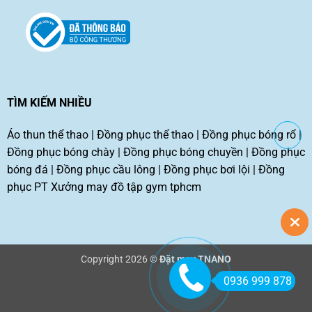
TÌM KIẾM NHIỀU
Áo thun thể thao
|
Đồng phục thể thao
|
Đồng phục bóng rổ
|
Đồng phục bóng chày
|
Đồng phục bóng chuyền
|
Đồng phục
bóng đá
|
Đồng phục cầu lông
|
Đồng phục bơi lội
|
Đồng
phục PT
Xưởng may đồ tập gym tphcm
Copyright 2026 ©
Đặt may TNANO
0936 999 878