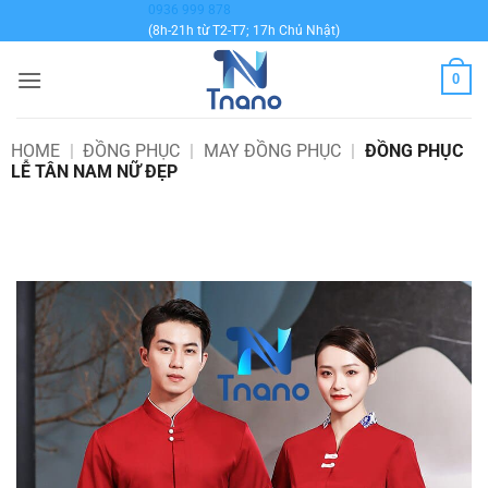
Bỏ
0936 999 878
(8h-21h từ T2-T7; 17h Chủ Nhật)
qua
nội
0
dung
HOME
|
ĐỒNG PHỤC
|
MAY ĐỒNG PHỤC
|
ĐỒNG PHỤC
LỄ TÂN NAM NỮ ĐẸP