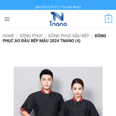
Bỏ
0936 999 878
(8h-21h từ T2-T7; 17h Chủ Nhật)
qua
nội
0
dung
HOME
|
ĐỒNG PHỤC
|
ĐỒNG PHỤC ĐẦU BẾP
|
ĐỒNG
PHỤC ÁO ĐẦU BẾP MẪU 2024 TNANO (4)