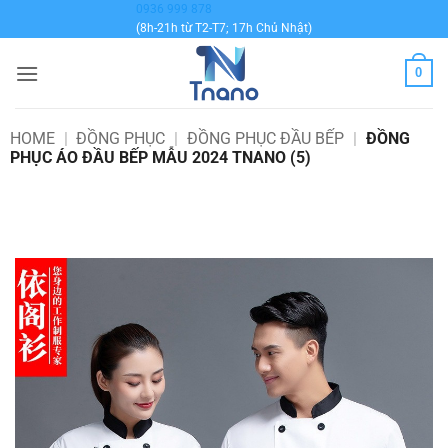
Bỏ
0936 999 878
(8h-21h từ T2-T7; 17h Chủ Nhật)
qua
nội
0
dung
HOME
|
ĐỒNG PHỤC
|
ĐỒNG PHỤC ĐẦU BẾP
|
ĐỒNG
PHỤC ÁO ĐẦU BẾP MẪU 2024 TNANO (5)