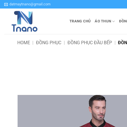
Bỏ
datmaytnano@gmail.com
qua
nội
TRANG CHỦ
ÁO THUN
ĐỒN
dung
HOME
|
ĐỒNG PHỤC
|
ĐỒNG PHỤC ĐẦU BẾP
|
ĐỒN