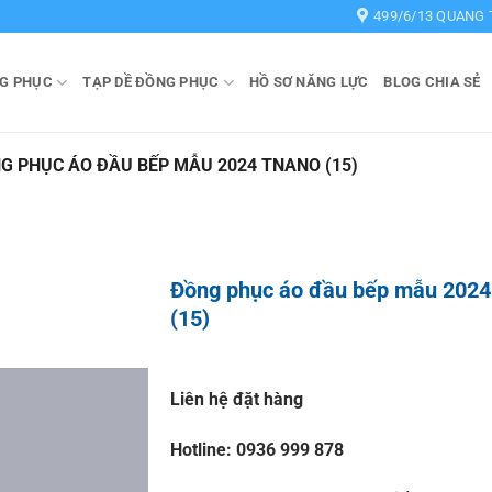
499/6/13 QUANG 
G PHỤC
TẠP DỀ ĐỒNG PHỤC
HỒ SƠ NĂNG LỰC
BLOG CHIA SẺ
G PHỤC ÁO ĐẦU BẾP MẪU 2024 TNANO (15)
Đồng phục áo đầu bếp mẫu 2024
(15)
Liên hệ đặt hàng
Hotline: 0936 999 878