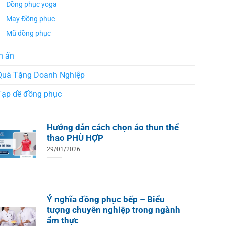
Đồng phục yoga
May Đồng phục
Mũ đồng phục
n ấn
Quà Tặng Doanh Nghiệp
Tạp dề đồng phục
Hướng dẫn cách chọn áo thun thể
thao PHÙ HỢP
29/01/2026
ÁO TH
ÁO THUN ĐỒNG PHỤC
Áo Te
Áo Teambuilding Công Ty
Xuất B
Thiết Kế Ánh Kim
ÁO THUN ĐỒNG PHỤC
o Teambuilding Công Ty
Ý nghĩa đồng phục bếp – Biểu
hủy Sản Biển Xanh
tượng chuyên nghiệp trong ngành
ẩm thực