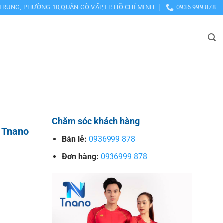
TRUNG, PHƯỜNG 10,QUẬN GÒ VẤP,TP. HỒ CHÍ MINH
0936 999 878
Chăm sóc khách hàng
 Tnano
Bán lẻ:
0936999 878
Đơn hàng:
0936999 878