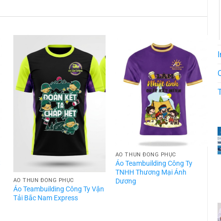
I
ÁO THUN ĐỒNG PHỤC
t
Áo Teambuilding Công Ty
TNHH Thương Mại Ánh
Dương
ÁO THUN ĐỒNG PHỤC
Áo Teambuilding Công Ty Vận
Á
Tải Bắc Nam Express
T