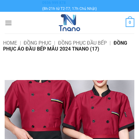
Bỏ
0936 999 878
(8h-21h từ T2-T7; 17h Chủ Nhật)
qua
nội
0
dung
HOME
|
ĐỒNG PHỤC
|
ĐỒNG PHỤC ĐẦU BẾP
|
ĐỒNG
PHỤC ÁO ĐẦU BẾP MẪU 2024 TNANO (17)