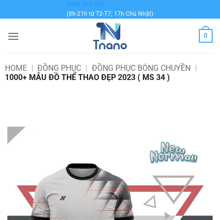
Bỏ
0936 999 878
(8h-21h từ T2-T7; 17h Chủ Nhật)
qua
nội
0
dung
HOME
|
ĐỒNG PHỤC
|
ĐỒNG PHỤC BÓNG CHUYỀN
|
1000+ MẪU ĐỒ THỂ THAO ĐẸP 2023 ( MS 34 )