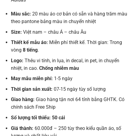
Màu sắc:
20 màu áo cơ bản có sẵn và hàng trăm màu
theo pantone bảng màu in chuyển nhiệt
Size:
Việt nam – châu Á – châu Âu
Thiết kế mẫu áo:
Miễn phí thiết kế. Thời gian: Trong
vòng
8 tiếng
.
Logo:
Thêu vi tính, in lụa, in decal, in pet, in chuyển
nhiệt, in cao.
Chống nhiễm màu
May mẫu miễn phí:
1-5 ngày
Thời gian sản xuất:
07-15 ngày tùy số lượng
Giao hàng:
Giao hàng tận nơi 64 tỉnh bằng GHTK. Có
chính sách Free Ship
Số lượng tối thiểu: 50 cái
Giá thành:
60.000đ – 250 tùy theo kiểu quần áo, số
lượng và chất liệu vải.