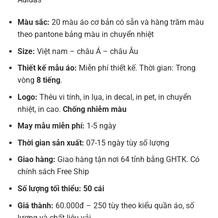
Màu sắc:
20 màu áo cơ bản có sẵn và hàng trăm màu
theo pantone bảng màu in chuyển nhiệt
Size:
Việt nam – châu Á – châu Âu
Thiết kế mẫu áo:
Miễn phí thiết kế. Thời gian: Trong
vòng
8 tiếng
.
Logo:
Thêu vi tính, in lụa, in decal, in pet, in chuyển
nhiệt, in cao.
Chống nhiễm màu
May mẫu miễn phí:
1-5 ngày
Thời gian sản xuất:
07-15 ngày tùy số lượng
Giao hàng:
Giao hàng tận nơi 64 tỉnh bằng GHTK. Có
chính sách Free Ship
Số lượng tối thiểu: 50 cái
Giá thành:
60.000đ – 250 tùy theo kiểu quần áo, số
lượng và chất liệu vải.