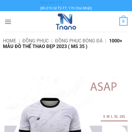
Bỏ
0936 999 878
(8h-21h từ T2-T7; 17h Chủ Nhật)
qua
nội
0
dung
HOME
|
ĐỒNG PHỤC
|
ĐỒNG PHỤC BÓNG ĐÁ
|
1000+
MẪU ĐỒ THỂ THAO ĐẸP 2023 ( MS 35 )