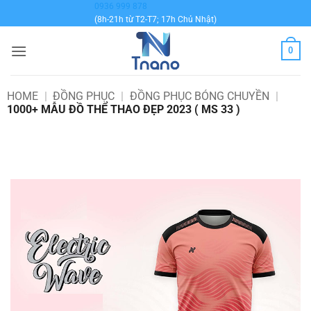
Bỏ
0936 999 878
(8h-21h từ T2-T7; 17h Chủ Nhật)
qua
nội
0
dung
HOME
|
ĐỒNG PHỤC
|
ĐỒNG PHỤC BÓNG CHUYỀN
|
1000+ MẪU ĐỒ THỂ THAO ĐẸP 2023 ( MS 33 )