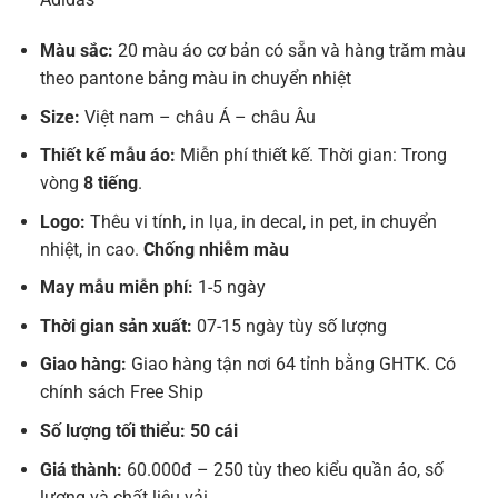
Màu sắc:
20 màu áo cơ bản có sẵn và hàng trăm màu
theo pantone bảng màu in chuyển nhiệt
Size:
Việt nam – châu Á – châu Âu
Thiết kế mẫu áo:
Miễn phí thiết kế. Thời gian: Trong
vòng
8 tiếng
.
Logo:
Thêu vi tính, in lụa, in decal, in pet, in chuyển
nhiệt, in cao.
Chống nhiễm màu
May mẫu miễn phí:
1-5 ngày
Thời gian sản xuất:
07-15 ngày tùy số lượng
Giao hàng:
Giao hàng tận nơi 64 tỉnh bằng GHTK. Có
chính sách Free Ship
Số lượng tối thiểu: 50 cái
Giá thành:
60.000đ – 250 tùy theo kiểu quần áo, số
lượng và chất liệu vải.