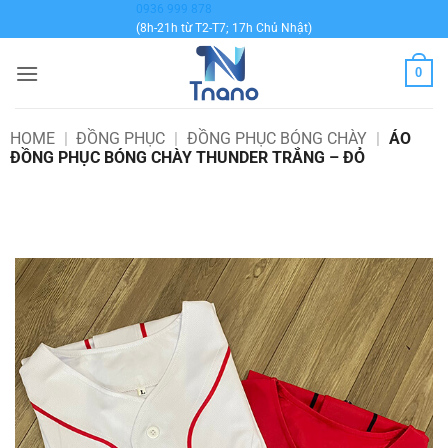
Bỏ
0936 999 878
(8h-21h từ T2-T7; 17h Chủ Nhật)
qua
nội
0
dung
HOME
|
ĐỒNG PHỤC
|
ĐỒNG PHỤC BÓNG CHÀY
|
ÁO
ĐỒNG PHỤC BÓNG CHÀY THUNDER TRẮNG – ĐỎ