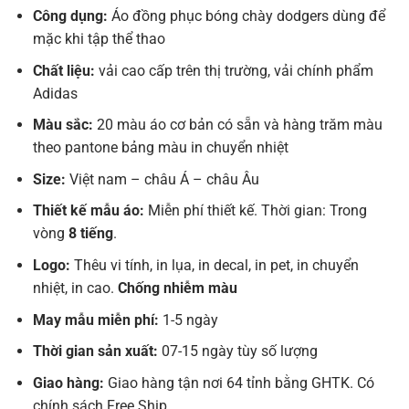
Công dụng:
Áo đồng phục bóng chày dodgers dùng để
mặc khi tập thể thao
Chất liệu:
vải cao cấp trên thị trường, vải chính phẩm
Adidas
Màu sắc:
20 màu áo cơ bản có sẵn và hàng trăm màu
theo pantone bảng màu in chuyển nhiệt
Size:
Việt nam – châu Á – châu Âu
Thiết kế mẫu áo:
Miễn phí thiết kế. Thời gian: Trong
vòng
8 tiếng
.
Logo:
Thêu vi tính, in lụa, in decal, in pet, in chuyển
nhiệt, in cao.
Chống nhiễm màu
May mẫu miễn phí:
1-5 ngày
Thời gian sản xuất:
07-15 ngày tùy số lượng
Giao hàng:
Giao hàng tận nơi 64 tỉnh bằng GHTK. Có
chính sách Free Ship