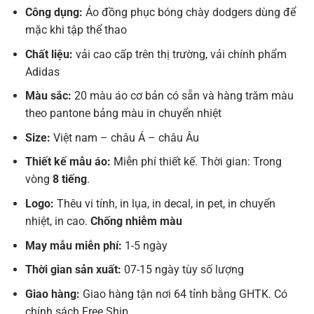
Công dụng:
Áo đồng phục bóng chày dodgers dùng để
mặc khi tập thể thao
Chất liệu:
vải cao cấp trên thị trường, vải chính phẩm
Adidas
Màu sắc:
20 màu áo cơ bản có sẵn và hàng trăm màu
theo pantone bảng màu in chuyển nhiệt
Size:
Việt nam – châu Á – châu Âu
Thiết kế mẫu áo:
Miễn phí thiết kế. Thời gian: Trong
vòng
8 tiếng
.
Logo:
Thêu vi tính, in lụa, in decal, in pet, in chuyển
nhiệt, in cao.
Chống nhiễm màu
May mẫu miễn phí:
1-5 ngày
Thời gian sản xuất:
07-15 ngày tùy số lượng
Giao hàng:
Giao hàng tận nơi 64 tỉnh bằng GHTK. Có
chính sách Free Ship