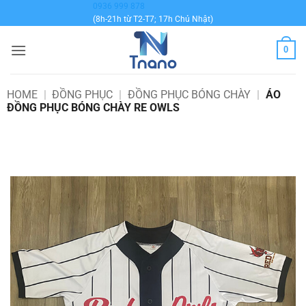
Bỏ
0936 999 878
(8h-21h từ T2-T7; 17h Chủ Nhật)
qua
nội
0
dung
HOME
|
ĐỒNG PHỤC
|
ĐỒNG PHỤC BÓNG CHÀY
|
ÁO
ĐỒNG PHỤC BÓNG CHÀY RE OWLS