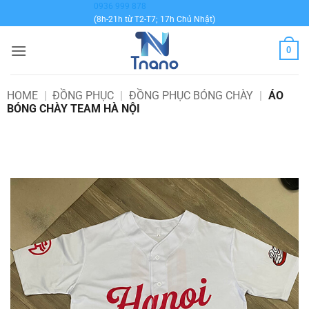
Bỏ
0936 999 878
(8h-21h từ T2-T7; 17h Chủ Nhật)
qua
nội
0
dung
HOME
|
ĐỒNG PHỤC
|
ĐỒNG PHỤC BÓNG CHÀY
|
ÁO
BÓNG CHÀY TEAM HÀ NỘI