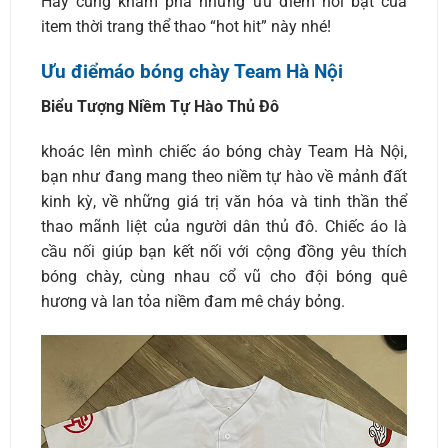
Hãy cùng khám phá những ưu điểm nổi bật của
item thời trang thể thao “hot hit” này nhé!
Ưu điểmáo bóng chày Team Hà Nội
Biểu Tượng Niềm Tự Hào Thủ Đô
khoác lên mình chiếc áo bóng chày Team Hà Nội,
bạn như đang mang theo niềm tự hào về mảnh đất
kinh kỳ, về những giá trị văn hóa và tinh thần thể
thao mãnh liệt của người dân thủ đô. Chiếc áo là
cầu nối giúp bạn kết nối với cộng đồng yêu thích
bóng chày, cùng nhau cổ vũ cho đội bóng quê
hương và lan tỏa niềm đam mê cháy bỏng.