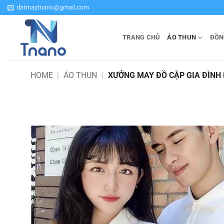
Bỏ
datmaytnano@gmail.com
qua
nội
TRANG CHỦ
ÁO THUN
ĐỒN
dung
HOME
|
ÁO THUN
|
XƯỞNG MAY ĐỒ CẶP GIA ĐÌNH 