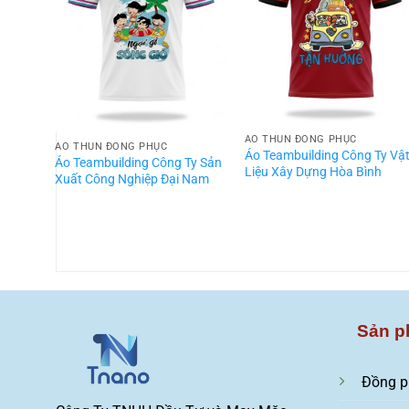
ÁO THUN ĐỒNG PHỤC
ÁO THUN ĐỒNG PHỤC
Áo Teambuilding Công Ty Vậ
Áo Teambuilding Công Ty Sản
Liệu Xây Dựng Hòa Bình
Xuất Công Nghiệp Đại Nam
Sản p
Đồng p