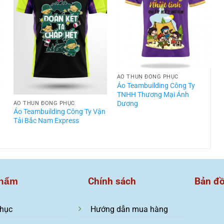
ÁO THUN ĐỒNG PHỤC
t
Áo Teambuilding Công Ty
TNHH Thương Mại Ánh
Dương
ÁO THUN ĐỒNG PHỤC
Áo Teambuilding Công Ty Vận
Á
Tải Bắc Nam Express
T
Chính sách
Bản đ
hẩm
hục
Hướng dẫn mua hàng