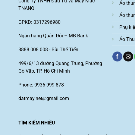
Công Ty TNHH Đầu Tư và May Mặc
Áo thu
TNANO
Áo thu
GPKD: 0317296980
Phụ ki
Ngân hàng Quân Đội – MB Bank
Áo Thu
8888 008 008 - Bùi Thế Tiến
499/6/13 đường Quang Trung, Phường
Gò Vấp, TP. Hồ Chí Minh
Phone: 0936 999 878
datmay.net@gmail.com
TÌM KIẾM NHIỀU