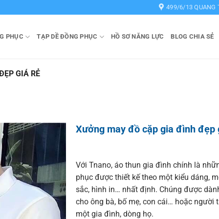
499/6/13 QUANG 
G PHỤC
TẠP DỀ ĐỒNG PHỤC
HỒ SƠ NĂNG LỰC
BLOG CHIA SẺ
ĐẸP GIÁ RẺ
Xưởng may đồ cặp gia đình đẹp g
Với Tnano, áo thun gia đình chính là nhữ
phục được thiết kế theo một kiểu dáng, 
sắc, hình in… nhất định. Chúng được dành
cho ông bà, bố mẹ, con cái… hoặc người 
một gia đình, dòng họ.