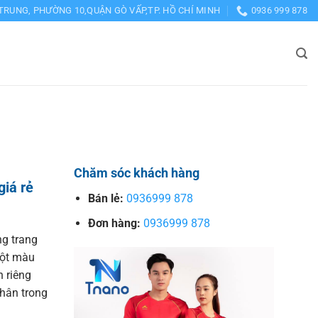
TRUNG, PHƯỜNG 10,QUẬN GÒ VẤP,TP. HỒ CHÍ MINH
0936 999 878
Chăm sóc khách hàng
iá rẻ
Bán lẻ:
0936999 878
Đơn hàng:
0936999 878
ng trang
một màu
 riêng
thân trong