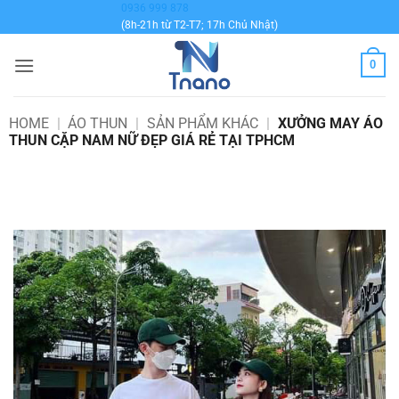
Bỏ
0936 999 878
(8h-21h từ T2-T7; 17h Chủ Nhật)
qua
nội
0
dung
HOME
|
ÁO THUN
|
SẢN PHẨM KHÁC
|
XƯỞNG MAY ÁO
THUN CẶP NAM NỮ ĐẸP GIÁ RẺ TẠI TPHCM