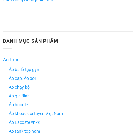
DANH MỤC SẢN PHẨM
Áo thun
Áo ba lỗ tập gym
Áo cặp, Áo đôi
Áo chạy bộ
Áo gia đình
Áo hoodie
Áo khoác đội tuyển Việt Nam
Áo Lacoste vnxk
Áo tank top nam