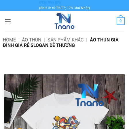
Bỏ
0936 999 878
(8h-21h từ T2-T7; 17h Chủ Nhật)
qua
nội
0
dung
HOME
|
ÁO THUN
|
SẢN PHẨM KHÁC
|
ÁO THUN GIA
ĐÌNH GIÁ RẺ SLOGAN DỄ THƯƠNG