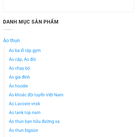
DANH MỤC SẢN PHẨM
Áo thun
Áo ba lỗ tập gym
Áo cặp, Áo đôi
Áo chạy bộ
Áo gia đình
Áo hoodie
Áo khoác đội tuyển Việt Nam
Áo Lacoste vnxk
Áo tank top nam
Áo thun bạn hữu đường xa
Áo thun bigsize