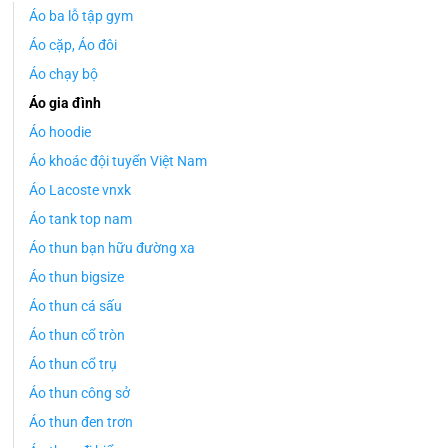
Áo ba lỗ tập gym
Áo cặp, Áo đôi
Áo chạy bộ
Áo gia đình
Áo hoodie
Áo khoác đội tuyển Việt Nam
Áo Lacoste vnxk
Áo tank top nam
Áo thun bạn hữu đường xa
Áo thun bigsize
Áo thun cá sấu
Áo thun cổ tròn
Áo thun cổ trụ
Áo thun công sở
Áo thun đen trơn