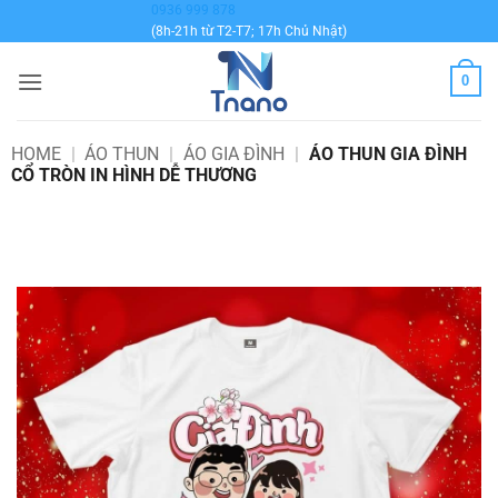
Bỏ
0936 999 878
(8h-21h từ T2-T7; 17h Chủ Nhật)
qua
nội
0
dung
HOME
|
ÁO THUN
|
ÁO GIA ĐÌNH
|
ÁO THUN GIA ĐÌNH
CỔ TRÒN IN HÌNH DỄ THƯƠNG