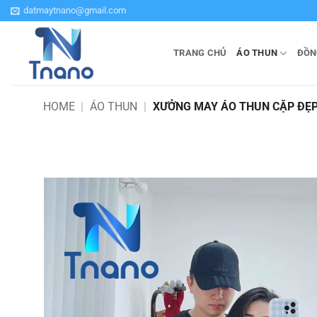
Bỏ
datmaytnano@gmail.com
qua
nội
TRANG CHỦ
ÁO THUN
ĐỒN
dung
HOME
|
ÁO THUN
|
XƯỞNG MAY ÁO THUN CẶP ĐẸP