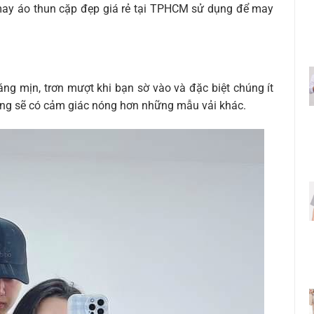
ay áo thun cặp đẹp giá rẻ tại TPHCM sử dụng để may
áng mịn, trơn mượt khi bạn sờ vào và đặc biệt chúng ít
óng sẽ có cảm giác nóng hơn những mẫu vải khác.