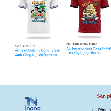
ÁO THUN ĐỒNG PHỤC
ÁO THUN ĐỒNG PHỤC
Áo Teambuilding Công Ty Vậ
Áo Teambuilding Công Ty Sản
Liệu Xây Dựng Hòa Bình
Xuất Công Nghiệp Đại Nam
Sản p
Đồng p