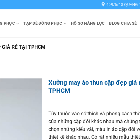
499/6/13 QUANG 
G PHỤC
TẠP DỀ ĐỒNG PHỤC
HỒ SƠ NĂNG LỰC
BLOG CHIA SẺ
 GIÁ RẺ TẠI TPHCM
Xưởng may áo thun cặp đẹp giá r
TPHCM
Tùy thuộc vào sở thích và phong cách thờ
của những cặp đôi khác nhau mà chúng t
chọn những kiểu vải, màu in áo cặp đôi 
thiết kế khác nhau. Có rất nhiều mẫu thiế