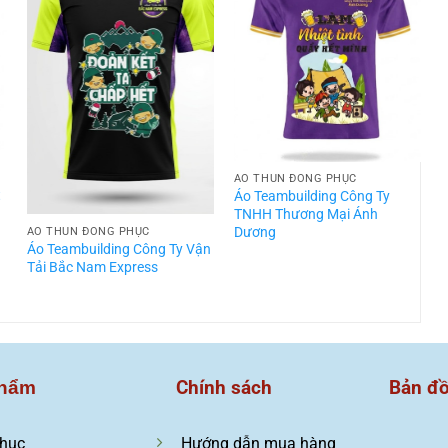
ÁO THUN ĐỒNG PHỤC
t
Áo Teambuilding Công Ty
TNHH Thương Mại Ánh
Dương
ÁO THUN ĐỒNG PHỤC
Áo Teambuilding Công Ty Vận
Á
Tải Bắc Nam Express
T
Chính sách
Bản đ
hẩm
hục
Hướng dẫn mua hàng