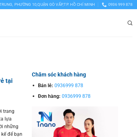
TRUNG, PHƯỜNG 10,QUẬN GÒ VẤP,TP. HỒ CHÍ MINH
0936 999 878
Chăm sóc khách hàng
ẻ tại
Bán lẻ:
0936999 878
Đơn hàng:
0936999 878
i trang
a lựa
với những
t kế để bạn