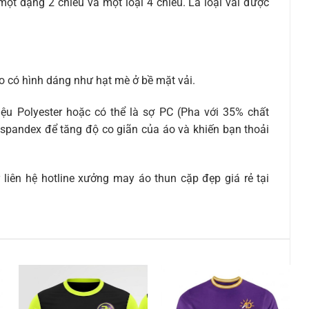
ột dạng 2 chiều và một loại 4 chiều. Là loại vải được
o có hình dáng như hạt mè ở bề mặt vải.
iệu Polyester hoặc có thể là sợ PC (Pha với 35% chất
i spandex để tăng độ co giãn của áo và khiến bạn thoải
 liên hệ hotline xưởng may áo thun cặp đẹp giá rẻ tại