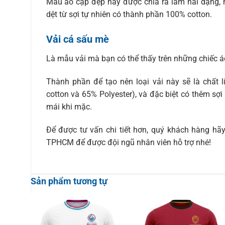
Mẫu áo cặp đẹp này được chia ra làm hai dạng, m
dệt từ sợi tự nhiên có thành phần 100% cotton.
Vải cá sấu mè
Là mẫu vải mà bạn có thể thấy trên những chiếc á
Thành phần để tạo nên loại vải này sẽ là chất l
cotton và 65% Polyester), và đặc biệt có thêm sợ
mái khi mặc.
Để được tư vấn chi tiết hơn, quý khách hàng hãy
TPHCM để được đội ngũ nhân viên hỗ trợ nhé!
Sản phẩm tương tự