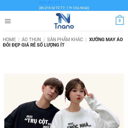
Bỏ
0936 999 878
(8h-21h từ T2-T7; 17h Chủ Nhật)
qua
nội
0
dung
HOME
|
ÁO THUN
|
SẢN PHẨM KHÁC
|
XƯỞNG MAY ÁO
ĐÔI ĐẸP GIÁ RẺ SỐ LƯỢNG ÍT