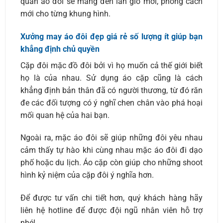
quần áo đôi sẽ mang đến làn gió mới, phong cách
mới cho từng khung hình.
Xưởng may áo đôi đẹp giá rẻ số lượng ít giúp bạn
khẳng định chủ quyền
Cặp đôi mặc đồ đôi bởi vì họ muốn cả thế giới biết
họ là của nhau. Sử dụng áo cặp cũng là cách
khẳng định bản thân đã có người thương, từ đó răn
đe các đối tượng có ý nghĩ chen chân vào phá hoại
mối quan hệ của hai bạn.
Ngoài ra, mặc áo đôi sẽ giúp những đôi yêu nhau
cảm thấy tự hào khi cùng nhau mặc áo đôi đi dạo
phố hoặc du lịch. Áo cặp còn giúp cho những shoot
hình kỷ niệm của cặp đôi ý nghĩa hơn.
Để được tư vấn chi tiết hơn, quý khách hàng hãy
liên hệ hotline để được đội ngũ nhân viên hỗ trợ
nhé!