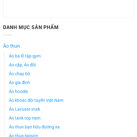
DANH MỤC SẢN PHẨM
Áo thun
Áo ba lỗ tập gym
Áo cặp, Áo đôi
Áo chạy bộ
Áo gia đình
Áo hoodie
Áo khoác đội tuyển Việt Nam
Áo Lacoste vnxk
Áo tank top nam
Áo thun bạn hữu đường xa
Áo thun bigsize