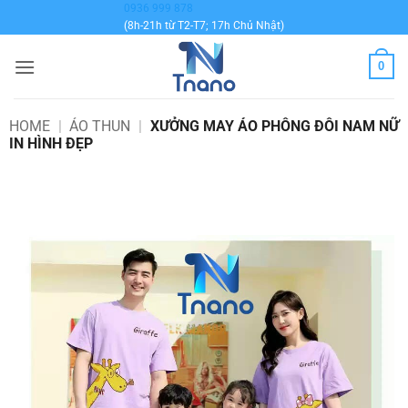
Bỏ
0936 999 878
(8h-21h từ T2-T7; 17h Chủ Nhật)
qua
nội
0
dung
HOME
|
ÁO THUN
|
XƯỞNG MAY ÁO PHÔNG ĐÔI NAM NỮ
IN HÌNH ĐẸP