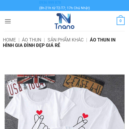
Bỏ
0936 999 878
(8h-21h từ T2-T7; 17h Chủ Nhật)
qua
nội
0
dung
HOME
|
ÁO THUN
|
SẢN PHẨM KHÁC
|
ÁO THUN IN
HÌNH GIA ĐÌNH ĐẸP GIÁ RẺ