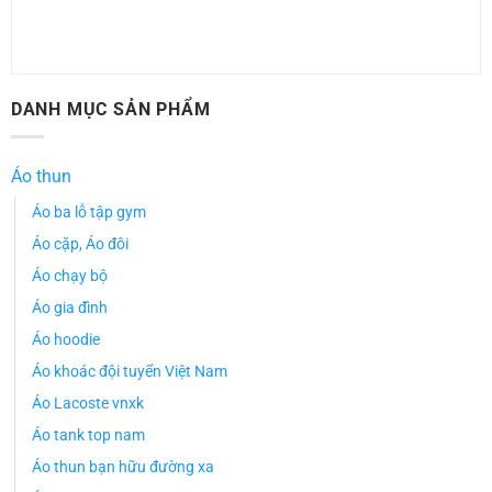
DANH MỤC SẢN PHẨM
Áo thun
Áo ba lỗ tập gym
Áo cặp, Áo đôi
Áo chạy bộ
Áo gia đình
Áo hoodie
Áo khoác đội tuyển Việt Nam
Áo Lacoste vnxk
Áo tank top nam
Áo thun bạn hữu đường xa