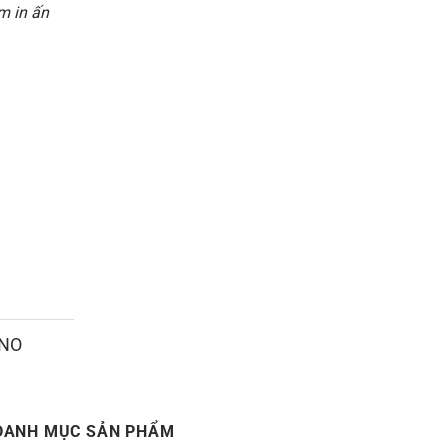
m in ấn
ANO
DANH MỤC SẢN PHẨM