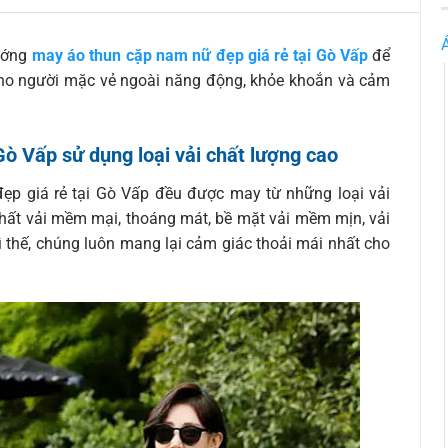
hướng
may áo thun cặp nam nữ đẹp giá rẻ tại Gò Vấp
để
cho người mặc vẻ ngoài năng động, khỏe khoắn và cảm
ò Vấp sử dụng loại vải chất lượng cao
p giá rẻ tại Gò Vấp đều được may từ những loại vải
chất vải mềm mại, thoáng mát, bề mặt vải mềm mịn, vải
ì thế, chúng luôn mang lại cảm giác thoải mái nhất cho