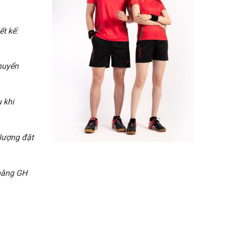
ết kế:
chuyển
 khi
 lượng đặt
 bằng GH