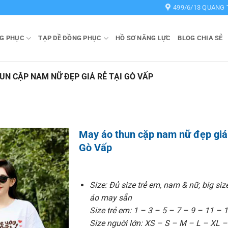
499/6/13 QUANG 
G PHỤC
TẠP DỀ ĐỒNG PHỤC
HỒ SƠ NĂNG LỰC
BLOG CHIA SẺ
UN CẶP NAM NỮ ĐẸP GIÁ RẺ TẠI GÒ VẤP
May áo thun cặp nam nữ đẹp giá 
Gò Vấp
Size: Đủ size trẻ em, nam & nữ, big siz
áo may sẵn
Size trẻ em: 1 – 3 – 5 – 7 – 9 – 11 – 
Size nguời lớn: XS – S – M – L – XL 