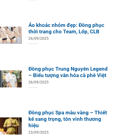
Áo khoác nhóm đẹp: Đồng phục
ÁO TH
ÁO THUN ĐỒNG PHỤC
thời trang cho Team, Lớp, CLB
Áo Te
Áo Teambuilding Công Ty
Xuất B
Thiết Kế Ánh Kim
26/09/2025
ÁO THUN ĐỒNG PHỤC
o Teambuilding Công Ty
hủy Sản Biển Xanh
Đồng phục Trung Nguyên Legend
– Biểu tượng văn hóa cà phê Việt
26/09/2025
Đồng phục Spa màu vàng – Thiết
kế sang trọng, tôn vinh thương
hiệu
23/09/2025