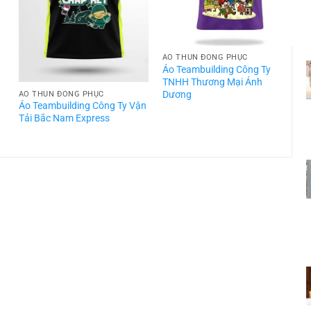
ÁO THUN ĐỒNG PHỤC
t
Áo Teambuilding Công Ty
TNHH Thương Mại Ánh
Dương
ÁO THUN ĐỒNG PHỤC
Áo Teambuilding Công Ty Vận
Á
Tải Bắc Nam Express
T