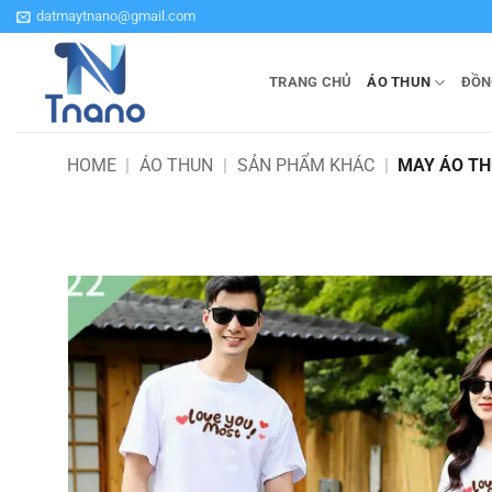
Bỏ
datmaytnano@gmail.com
qua
nội
TRANG CHỦ
ÁO THUN
ĐỒN
dung
HOME
|
ÁO THUN
|
SẢN PHẨM KHÁC
|
MAY ÁO TH