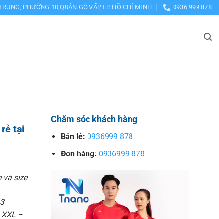
TRUNG, PHƯỜNG 10,QUẬN GÒ VẤP,TP. HỒ CHÍ MINH
0936 999 878
Chăm sóc khách hàng
rẻ tại
Bán lẻ:
0936999 878
Đơn hàng:
0936999 878
e và size
13
– XXL –