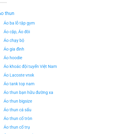
Áo thun
Áo ba lỗ tập gym
Áo cặp, Áo đôi
Áo chạy bộ
Áo gia đình
Áo hoodie
Áo khoác đội tuyển Việt Nam
Áo Lacoste vnxk
Áo tank top nam
Áo thun bạn hữu đường xa
Áo thun bigsize
Áo thun cá sấu
Áo thun cổ tròn
Áo thun cổ trụ