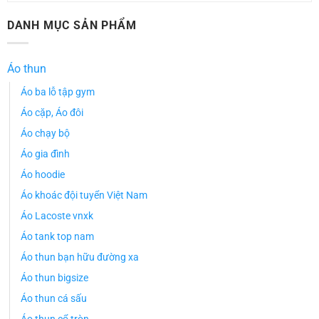
DANH MỤC SẢN PHẨM
Áo thun
Áo ba lỗ tập gym
Áo cặp, Áo đôi
Áo chạy bộ
Áo gia đình
Áo hoodie
Áo khoác đội tuyển Việt Nam
Áo Lacoste vnxk
Áo tank top nam
Áo thun bạn hữu đường xa
Áo thun bigsize
Áo thun cá sấu