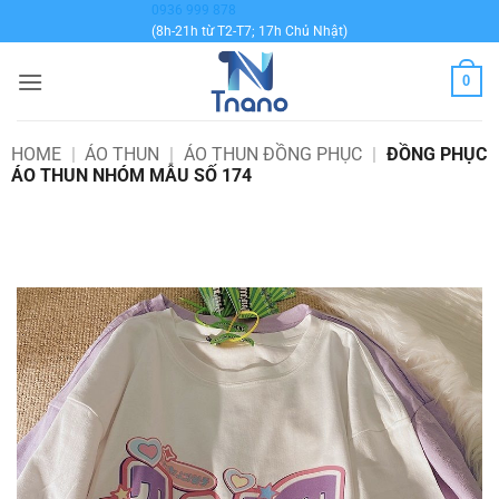
Bỏ
0936 999 878
(8h-21h từ T2-T7; 17h Chủ Nhật)
qua
nội
0
dung
HOME
|
ÁO THUN
|
ÁO THUN ĐỒNG PHỤC
|
ĐỒNG PHỤC
ÁO THUN NHÓM MẪU SỐ 174