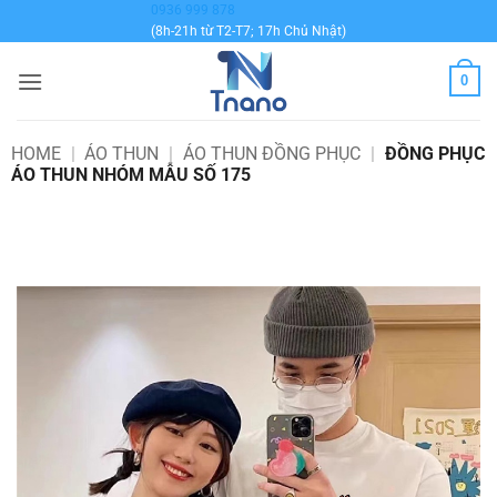
Bỏ
0936 999 878
(8h-21h từ T2-T7; 17h Chủ Nhật)
qua
nội
0
dung
HOME
|
ÁO THUN
|
ÁO THUN ĐỒNG PHỤC
|
ĐỒNG PHỤC
ÁO THUN NHÓM MẪU SỐ 175