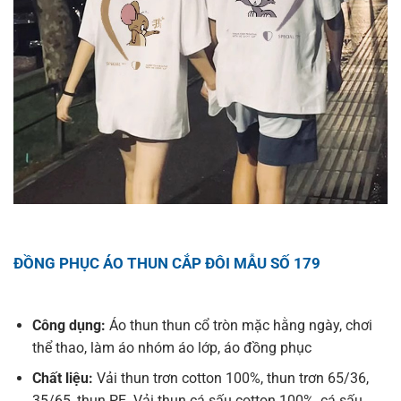
ĐỒNG PHỤC ÁO THUN CẮP ĐÔI MẪU SỐ 179
Công dụng:
Áo thun thun cổ tròn mặc hằng ngày, chơi
thể thao, làm áo nhóm áo lớp, áo đồng phục
Chất liệu:
Vải thun trơn cotton 100%, thun trơn 65/36,
35/65, thun PE. Vải thun cá sấu cotton 100%, cá sấu