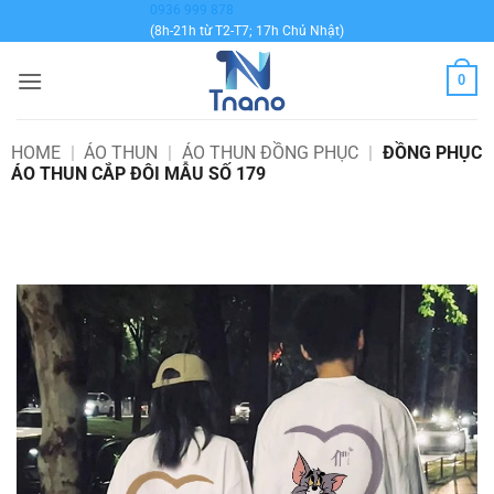
Bỏ
0936 999 878
(8h-21h từ T2-T7; 17h Chủ Nhật)
qua
nội
0
dung
HOME
|
ÁO THUN
|
ÁO THUN ĐỒNG PHỤC
|
ĐỒNG PHỤC
ÁO THUN CẮP ĐÔI MẪU SỐ 179