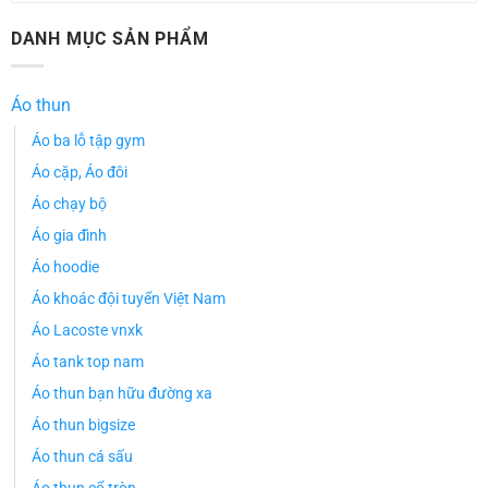
DANH MỤC SẢN PHẨM
Áo thun
Áo ba lỗ tập gym
Áo cặp, Áo đôi
Áo chạy bộ
Áo gia đình
Áo hoodie
Áo khoác đội tuyển Việt Nam
Áo Lacoste vnxk
Áo tank top nam
Áo thun bạn hữu đường xa
Áo thun bigsize
Áo thun cá sấu