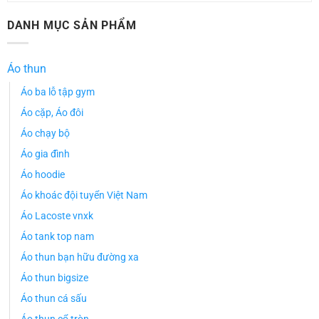
DANH MỤC SẢN PHẨM
Áo thun
Áo ba lỗ tập gym
Áo cặp, Áo đôi
Áo chạy bộ
Áo gia đình
Áo hoodie
Áo khoác đội tuyển Việt Nam
Áo Lacoste vnxk
Áo tank top nam
Áo thun bạn hữu đường xa
Áo thun bigsize
Áo thun cá sấu