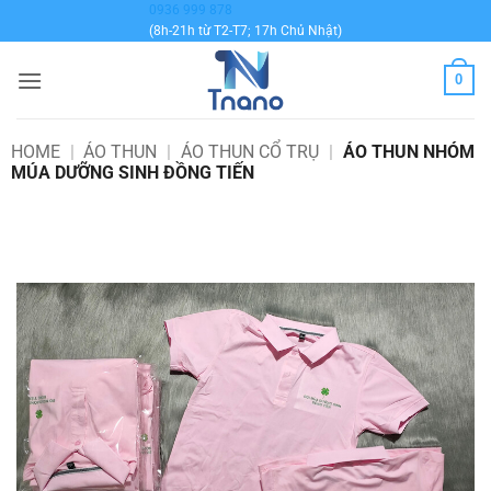
Bỏ
0936 999 878
(8h-21h từ T2-T7; 17h Chủ Nhật)
qua
nội
0
dung
HOME
|
ÁO THUN
|
ÁO THUN CỔ TRỤ
|
ÁO THUN NHÓM
MÚA DƯỠNG SINH ĐỒNG TIẾN