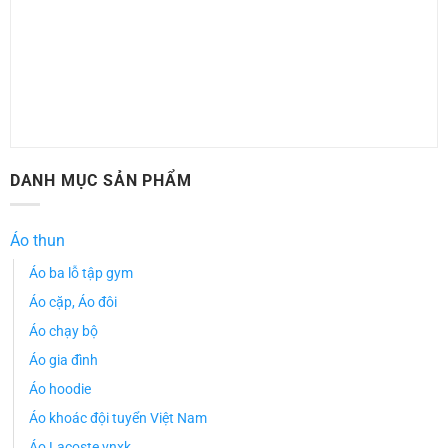
DANH MỤC SẢN PHẨM
Áo thun
Áo ba lỗ tập gym
Áo cặp, Áo đôi
Áo chạy bộ
Áo gia đình
Áo hoodie
Áo khoác đội tuyển Việt Nam
Áo Lacoste vnxk