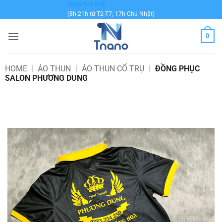
Bỏ
0936 999 878
(8h-21h từ T2-T7; 17h Chủ Nhật)
qua
nội
0
dung
HOME
|
ÁO THUN
|
ÁO THUN CỔ TRỤ
|
ĐỒNG PHỤC
SALON PHƯƠNG DUNG