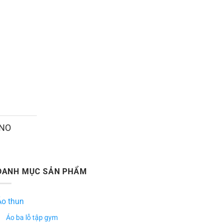
ANO
DANH MỤC SẢN PHẨM
Áo thun
Áo ba lỗ tập gym