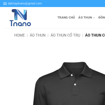
Bỏ
datmaytnano@gmail.com
qua
nội
TRANG CHỦ
ÁO THUN
ĐỒN
dung
HOME
|
ÁO THUN
|
ÁO THUN CỔ TRỤ
|
ÁO THUN C