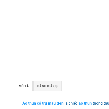
MÔ TẢ
ĐÁNH GIÁ (0)
Áo thun cổ trụ màu đen
là chiếc
áo thun
thông thư