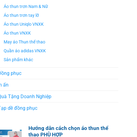
Áo thun trơn Nam & Nữ
Áo thun trơn tay lỡ
Áo thun Uniqlo VNXK
Áo thun VNXK
May áo Thun thể thao
Quần áo adidas VNXK
Sản phẩm khác
Đồng phục
n ấn
Quà Tặng Doanh Nghiệp
Tạp dề đồng phục
Hướng dẫn cách chọn áo thun thể
thao PHÙ HỢP