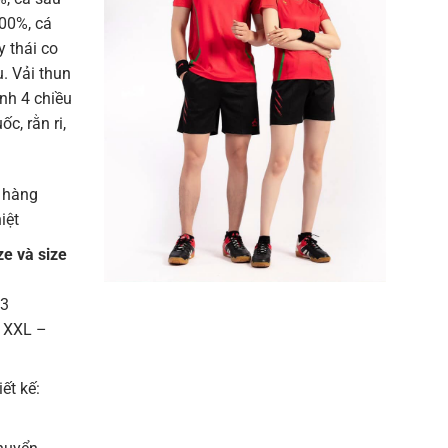
100%, cá
 thái co
u. Vải thun
ạnh 4 chiều
c, rằn ri,
 hàng
iệt
ze và size
13
– XXL –
iết kế: