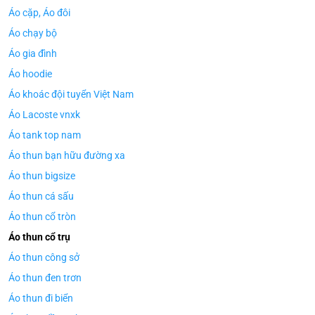
Áo cặp, Áo đôi
Áo chạy bộ
Áo gia đình
Áo hoodie
Áo khoác đội tuyển Việt Nam
Áo Lacoste vnxk
Áo tank top nam
Áo thun bạn hữu đường xa
Áo thun bigsize
Áo thun cá sấu
Áo thun cổ tròn
Áo thun cổ trụ
Áo thun công sở
Áo thun đen trơn
Áo thun đi biển