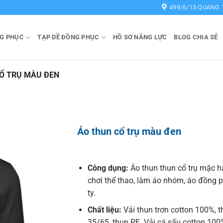
499/6/13 QUANG 
G PHỤC
TẠP DỀ ĐỒNG PHỤC
HỒ SƠ NĂNG LỰC
BLOG CHIA SẺ
Ổ TRỤ MÀU ĐEN
Áo thun cổ trụ màu đen
Công dụng:
Áo thun thun cổ trụ mặc h
chơi thể thao, làm áo nhóm, áo đồng 
ty.
Chất liệu:
Vải thun trơn cotton 100%, 
35/65, thun PE. Vải cá sấu cotton 100