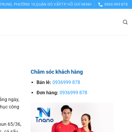
TRUNG, PHƯỜNG 10,QUẬN GÒ VẤP,TP. HỒ CHÍ MINH
0936 999 878
Chăm sóc khách hàng
Bán lẻ:
0936999 878
Đơn hàng:
0936999 878
ằng ngày,
phục công
thun 65/36,
%, cá sấu