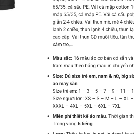
65/35, cá sấu PE. Vải cá mập cotton 
mập 65/35, cá mập PE. Vải cá sấu poly
giãn 2-4 chiều. Vải thun mè, mè 4 chiề
lạnh 2 chiều, thun lạnh 4 chiều, thun l
cao cấp. Vải thun CD muối tiêu, tàn thuố
xám tro,…
Màu sắc: 16
màu áo cơ bản có sẵn và
trăm màu theo bảng màu in chuyển nh
Size: Đủ size trẻ em, nam & nữ, big si
áo may sẵn
Size trẻ em: 1 – 3 – 5 – 7 – 9 – 11 – 
Size nguời lớn: XS – S – M – L – XL 
XXXL – 4XL – 5XL – 6XL – 7XL
Miễn phí thiết kế áo mẫu
. Thời gian th
Trong vòng
6 tiếng
.