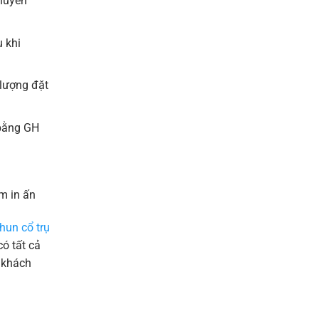
chuyển
 khi
 lượng đặt
 bằng GH
m in ấn
hun cổ trụ
ó tất cả
 khách