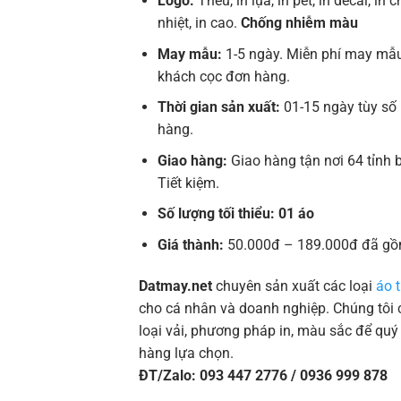
Logo:
Thêu, in lụa, in pet, in decal, in 
nhiệt, in cao.
Chống nhiễm màu
May mẫu:
1-5 ngày. Miễn phí may mẫu
khách cọc đơn hàng.
Thời gian sản xuất:
01-15 ngày tùy số
hàng.
Giao hàng:
Giao hàng tận nơi 64 tỉnh
Tiết kiệm.
Số lượng tối thiểu: 01 áo
Giá thành:
50.000đ – 189.000đ đã gồ
Datmay.net
chuyên sản xuất các loại
áo t
cho cá nhân và doanh nghiệp. Chúng tôi c
loại vải, phương pháp in, màu sắc để quý
hàng lựa chọn.
ĐT/Zalo: 093 447 2776 / 0936 999 878