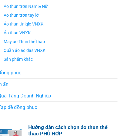
Áo thun trơn Nam & Nữ
Áo thun trơn tay lỡ
Áo thun Uniqlo VNXK
Áo thun VNXK
May áo Thun thể thao
Quần áo adidas VNXK
Sản phẩm khác
Đồng phục
n ấn
Quà Tặng Doanh Nghiệp
Tạp dề đồng phục
Hướng dẫn cách chọn áo thun thể
thao PHÙ HỢP