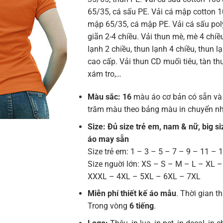
65/35, cá sấu PE. Vải cá mập cotton 
mập 65/35, cá mập PE. Vải cá sấu poly
giãn 2-4 chiều. Vải thun mè, mè 4 chiề
lạnh 2 chiều, thun lạnh 4 chiều, thun l
cao cấp. Vải thun CD muối tiêu, tàn thuố
xám tro,…
Màu sắc: 16
màu áo cơ bản có sẵn và
trăm màu theo bảng màu in chuyển nh
Size: Đủ size trẻ em, nam & nữ, big si
áo may sẵn
Size trẻ em: 1 – 3 – 5 – 7 – 9 – 11 – 
Size nguời lớn: XS – S – M – L – XL 
XXXL – 4XL – 5XL – 6XL – 7XL
Miễn phí thiết kế áo mẫu
. Thời gian th
Trong vòng
6 tiếng
.