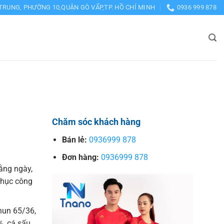
TRUNG, PHƯỜNG 10,QUẬN GÒ VẤP,TP. HỒ CHÍ MINH
0936 999 878
Chăm sóc khách hàng
Bán lẻ:
0936999 878
Đơn hàng:
0936999 878
ằng ngày,
phục công
thun 65/36,
%, cá sấu