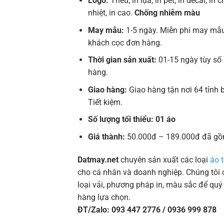
Logo:
Thêu, in lụa, in pet, in decal, in 
nhiệt, in cao.
Chống nhiễm màu
May mẫu:
1-5 ngày. Miễn phí may mẫu
khách cọc đơn hàng.
Thời gian sản xuất:
01-15 ngày tùy số
hàng.
Giao hàng:
Giao hàng tận nơi 64 tỉnh
Tiết kiệm.
Số lượng tối thiểu: 01 áo
Giá thành:
50.000đ – 189.000đ đã gồ
Datmay.net
chuyên sản xuất các loại
áo t
cho cá nhân và doanh nghiệp. Chúng tôi c
loại vải, phương pháp in, màu sắc để quý
hàng lựa chọn.
ĐT/Zalo: 093 447 2776 / 0936 999 878