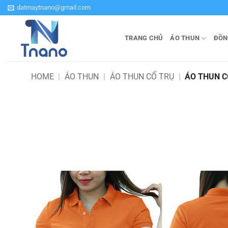
Bỏ
datmaytnano@gmail.com
qua
nội
TRANG CHỦ
ÁO THUN
ĐỒN
dung
HOME
|
ÁO THUN
|
ÁO THUN CỔ TRỤ
|
ÁO THUN 