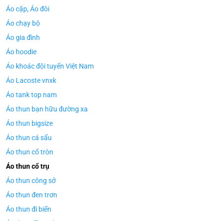
Áo cặp, Áo đôi
Áo chạy bộ
Áo gia đình
Áo hoodie
Áo khoác đội tuyển Việt Nam
Áo Lacoste vnxk
Áo tank top nam
Áo thun bạn hữu đường xa
Áo thun bigsize
Áo thun cá sấu
Áo thun cổ tròn
Áo thun cổ trụ
Áo thun công sở
Áo thun đen trơn
Áo thun đi biển