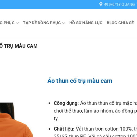
499/6/13 QUANG 
G PHỤC
TẠP DỀ ĐỒNG PHỤC
HỒ SƠ NĂNG LỰC
BLOG CHIA SẺ
CỔ TRỤ MÀU CAM
Áo thun cổ trụ màu cam
Công dụng:
Áo thun thun cổ trụ mặc h
chơi thể thao, làm áo nhóm, áo đồng 
ty.
Chất liệu:
Vải thun trơn cotton 100%, 
35/65, thun PE. Vải cá sấu cotton 100