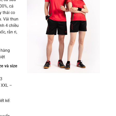
100%, cá
 thái co
u. Vải thun
ạnh 4 chiều
c, rằn ri,
 hàng
iệt
ze và size
13
– XXL –
iết kế: