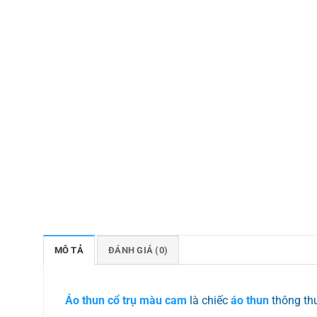
MÔ TẢ
ĐÁNH GIÁ (0)
Áo thun cổ trụ màu cam
là chiếc
áo thun
thông thư