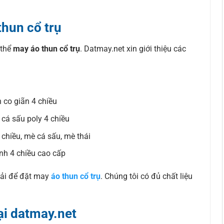
thun cổ trụ
 thể
may áo thun cổ trụ
. Datmay.net xin giới thiệu các
n co giãn 4 chiều
, cá sấu poly 4 chiều
 chiều, mè cá sấu, mè thái
ạnh 4 chiều cao cấp
vải để đặt may
áo thun cổ trụ
. Chúng tôi có đủ chất liệu
ại datmay.net