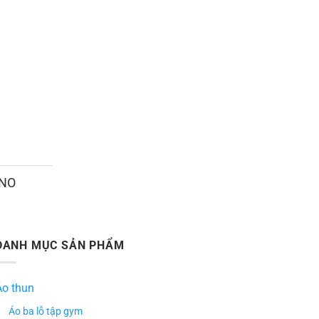
ANO
DANH MỤC SẢN PHẨM
Áo thun
Áo ba lỗ tập gym