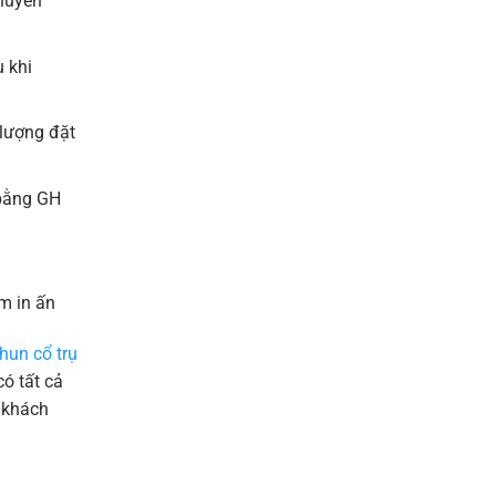
chuyển
 khi
 lượng đặt
 bằng GH
m in ấn
hun cổ trụ
ó tất cả
 khách