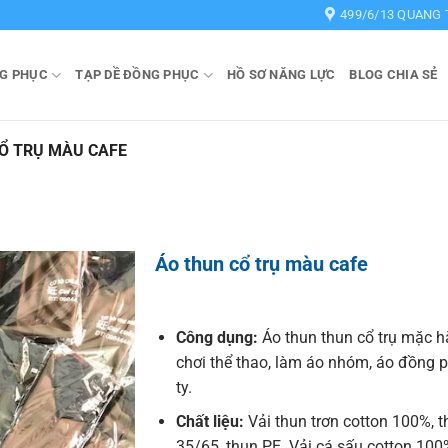
499/6/13 QUANG 
G PHỤC
TẠP DỀ ĐỒNG PHỤC
HỒ SƠ NĂNG LỰC
BLOG CHIA SẺ
Ổ TRỤ MÀU CAFE
Áo thun cổ trụ màu cafe
Công dụng:
Áo thun thun cổ trụ mặc h
chơi thể thao, làm áo nhóm, áo đồng 
ty.
Chất liệu:
Vải thun trơn cotton 100%, 
35/65, thun PE. Vải cá sấu cotton 100