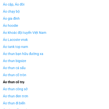
Áo cặp, Áo đôi
Áo chạy bộ
Áo gia đình
Áo hoodie
Áo khoác đội tuyển Việt Nam
Áo Lacoste vnxk
Áo tank top nam
Áo thun bạn hữu đường xa
Áo thun bigsize
Áo thun cá sấu
Áo thun cổ tròn
Áo thun cổ trụ
Áo thun công sở
Áo thun đen trơn
Áo thun đi biển