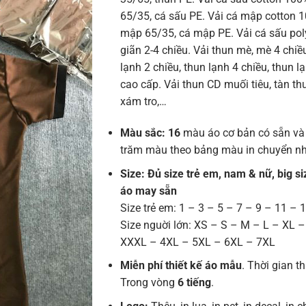
65/35, cá sấu PE. Vải cá mập cotton 
mập 65/35, cá mập PE. Vải cá sấu poly
giãn 2-4 chiều. Vải thun mè, mè 4 chiề
lạnh 2 chiều, thun lạnh 4 chiều, thun l
cao cấp. Vải thun CD muối tiêu, tàn thuố
xám tro,…
Màu sắc: 16
màu áo cơ bản có sẵn và
trăm màu theo bảng màu in chuyển nh
Size: Đủ size trẻ em, nam & nữ, big si
áo may sẵn
Size trẻ em: 1 – 3 – 5 – 7 – 9 – 11 – 
Size nguời lớn: XS – S – M – L – XL 
XXXL – 4XL – 5XL – 6XL – 7XL
Miễn phí thiết kế áo mẫu
. Thời gian th
Trong vòng
6 tiếng
.