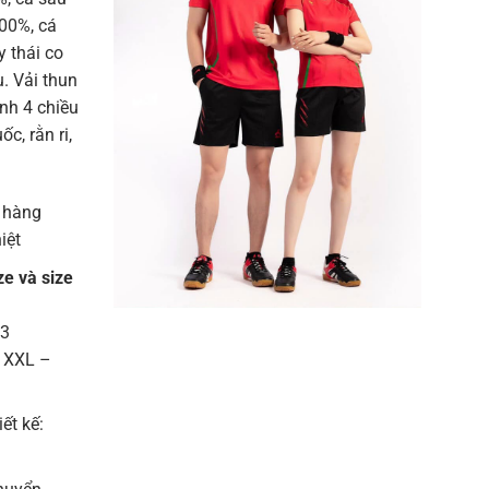
100%, cá
 thái co
u. Vải thun
ạnh 4 chiều
c, rằn ri,
 hàng
iệt
ze và size
13
– XXL –
iết kế: