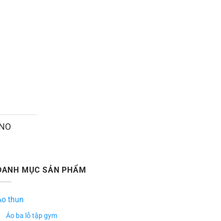
ANO
DANH MỤC SẢN PHẨM
Áo thun
Áo ba lỗ tập gym