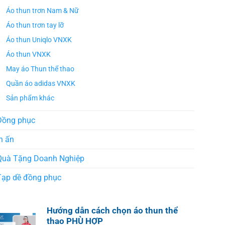
Áo thun trơn Nam & Nữ
Áo thun trơn tay lỡ
Áo thun Uniqlo VNXK
Áo thun VNXK
May áo Thun thể thao
Quần áo adidas VNXK
Sản phẩm khác
Đồng phục
n ấn
Quà Tặng Doanh Nghiệp
Tạp dề đồng phục
Hướng dẫn cách chọn áo thun thể
thao PHÙ HỢP