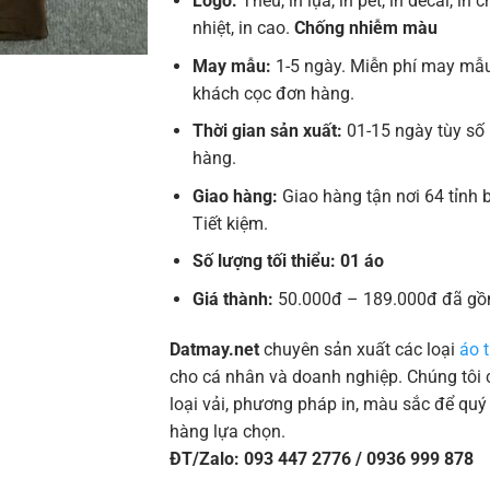
Logo:
Thêu, in lụa, in pet, in decal, in 
nhiệt, in cao.
Chống nhiễm màu
May mẫu:
1-5 ngày. Miễn phí may mẫu
khách cọc đơn hàng.
Thời gian sản xuất:
01-15 ngày tùy số
hàng.
Giao hàng:
Giao hàng tận nơi 64 tỉnh
Tiết kiệm.
Số lượng tối thiểu: 01 áo
Giá thành:
50.000đ – 189.000đ đã gồ
Datmay.net
chuyên sản xuất các loại
áo t
cho cá nhân và doanh nghiệp. Chúng tôi c
loại vải, phương pháp in, màu sắc để quý
hàng lựa chọn.
ĐT/Zalo: 093 447 2776 / 0936 999 878