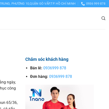
TRUNG, PHƯỜNG 10,QUẬN GÒ VẤP,TP. HỒ CHÍ MINH
0936 999 878
Chăm sóc khách hàng
Bán lẻ:
0936999 878
Đơn hàng:
0936999 878
ằng ngày,
phục công
thun 65/36,
%, cá sấu