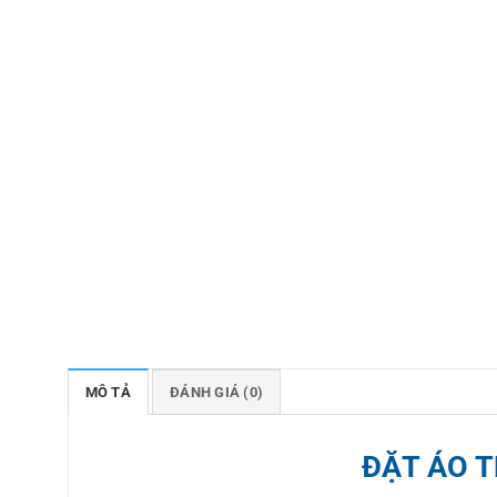
MÔ TẢ
ĐÁNH GIÁ (0)
ĐẶT ÁO 