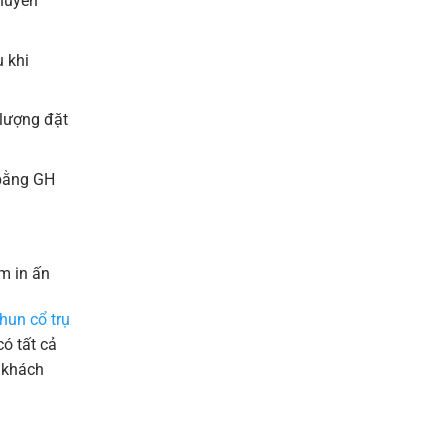
chuyển
 khi
 lượng đặt
 bằng GH
m in ấn
hun cổ trụ
ó tất cả
 khách