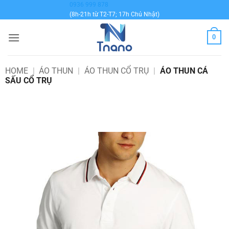
Bỏ
0936 999 878
(8h-21h từ T2-T7; 17h Chủ Nhật)
qua
nội
0
dung
HOME
|
ÁO THUN
|
ÁO THUN CỔ TRỤ
|
ÁO THUN CÁ
SẤU CỔ TRỤ