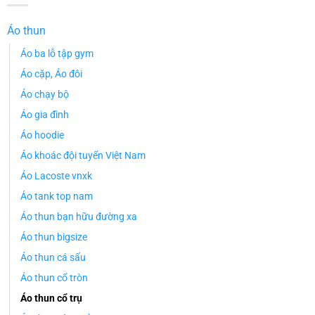
Áo thun
Áo ba lỗ tập gym
Áo cặp, Áo đôi
Áo chạy bộ
Áo gia đình
Áo hoodie
Áo khoác đội tuyển Việt Nam
Áo Lacoste vnxk
Áo tank top nam
Áo thun bạn hữu đường xa
Áo thun bigsize
Áo thun cá sấu
Áo thun cổ tròn
Áo thun cổ trụ