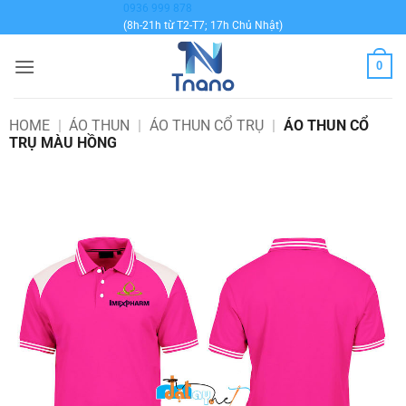
Bỏ
0936 999 878
(8h-21h từ T2-T7; 17h Chủ Nhật)
qua
nội
0
dung
HOME
|
ÁO THUN
|
ÁO THUN CỔ TRỤ
|
ÁO THUN CỔ
TRỤ MÀU HỒNG