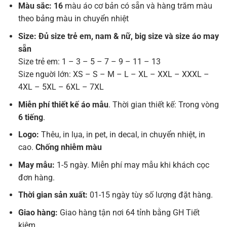
Màu sắc: 16
màu áo cơ bản có sẵn và hàng trăm màu
theo bảng màu in chuyển nhiệt
Size: Đủ size trẻ em, nam & nữ, big size và size áo may
sẵn
Size trẻ em: 1 – 3 – 5 – 7 – 9 – 11 – 13
Size nguời lớn: XS – S – M – L – XL – XXL – XXXL –
4XL – 5XL – 6XL – 7XL
Miễn phí thiết kế áo mẫu
. Thời gian thiết kế: Trong vòng
6 tiếng
.
Logo:
Thêu, in lụa, in pet, in decal, in chuyển nhiệt, in
cao.
Chống nhiễm màu
May mẫu:
1-5 ngày. Miễn phí may mẫu khi khách cọc
đơn hàng.
Thời gian sản xuất:
01-15 ngày tùy số lượng đặt hàng.
Giao hàng:
Giao hàng tận nơi 64 tỉnh bằng GH Tiết
kiệm.