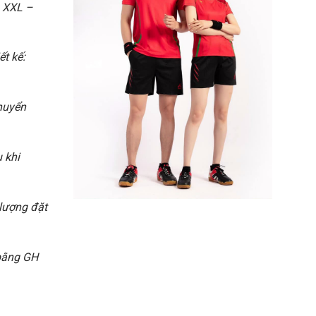
– XXL –
ết kế:
chuyển
 khi
 lượng đặt
 bằng GH