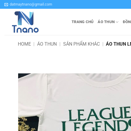
Bỏ
datmaytnano@gmail.com
qua
nội
TRANG CHỦ
ÁO THUN
ĐỒN
dung
HOME
|
ÁO THUN
|
SẢN PHẨM KHÁC
|
ÁO THUN L