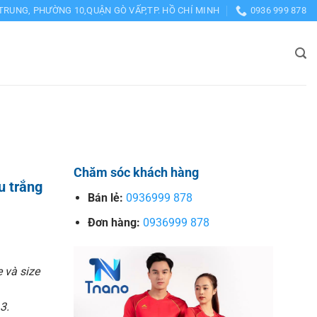
TRUNG, PHƯỜNG 10,QUẬN GÒ VẤP,TP. HỒ CHÍ MINH
0936 999 878
Chăm sóc khách hàng
u trắng
Bán lẻ:
0936999 878
Đơn hàng:
0936999 878
e và size
3.