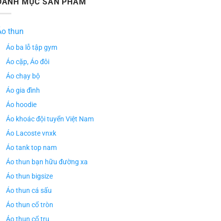
DANH MỤC SẢN PHẨM
Áo thun
Áo ba lỗ tập gym
Áo cặp, Áo đôi
Áo chạy bộ
Áo gia đình
Áo hoodie
Áo khoác đội tuyển Việt Nam
Áo Lacoste vnxk
Áo tank top nam
Áo thun bạn hữu đường xa
Áo thun bigsize
Áo thun cá sấu
Áo thun cổ tròn
Áo thun cổ trụ