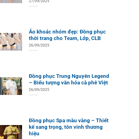
27/09/2025
Áo khoác nhóm đẹp: Đồng phục
thời trang cho Team, Lớp, CLB
26/09/2025
Đồng phục Trung Nguyên Legend
– Biểu tượng văn hóa cà phê Việt
ÁO TH
ÁO THUN ĐỒNG PHỤC
26/09/2025
Áo Te
Áo Teambuilding Công Ty
Xuất B
Thiết Kế Ánh Kim
ÁO THUN ĐỒNG PHỤC
o Teambuilding Công Ty
hủy Sản Biển Xanh
Đồng phục Spa màu vàng – Thiết
kế sang trọng, tôn vinh thương
hiệu