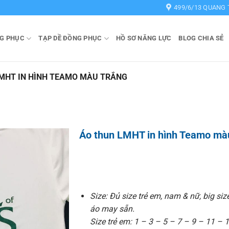
499/6/13 QUANG 
G PHỤC
TẠP DỀ ĐỒNG PHỤC
HỒ SƠ NĂNG LỰC
BLOG CHIA SẺ
MHT IN HÌNH TEAMO MÀU TRẮNG
Áo thun LMHT in hình Teamo mà
Size: Đủ size trẻ em, nam & nữ, big siz
áo may sẵn.
Size trẻ em: 1 – 3 – 5 – 7 – 9 – 11 – 1