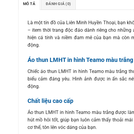
MÔ TẢ
ĐÁNH GIÁ (0)
Là một tín đồ của Liên Minh Huyền Thoại, bạn kh
– item thời trang độc đáo dành riêng cho những a
hiện cá tính và niềm đam mê của bạn mà còn m
động.
Áo thun LMHT in hình Teamo màu trắng t
Chiếc áo thun LMHT in hình Teamo màu trắng thu
biểu cảm đáng yêu. Hình ảnh được in ấn sắc nét 
động.
Chất liệu cao cấp
Áo thun LMHT in hình Teamo màu trắng được làm
hút mồ hôi tốt, giúp bạn luôn cảm thấy thoải mái
cơ thể, tôn lên vóc dáng của bạn.