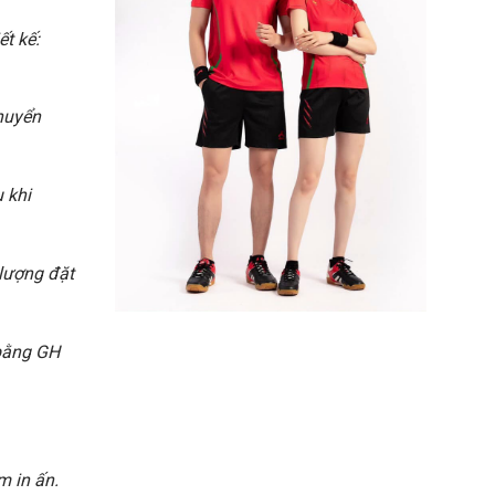
ết kế:
chuyển
 khi
 lượng đặt
 bằng GH
 in ấn.