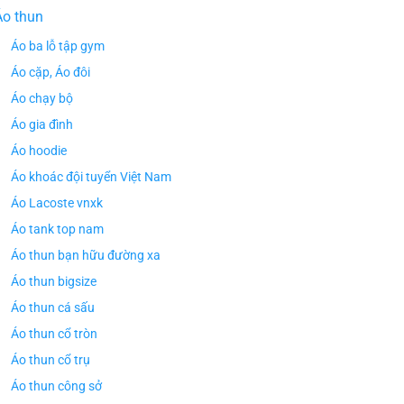
Áo thun
Áo ba lỗ tập gym
Áo cặp, Áo đôi
Áo chạy bộ
Áo gia đình
Áo hoodie
Áo khoác đội tuyển Việt Nam
Áo Lacoste vnxk
Áo tank top nam
Áo thun bạn hữu đường xa
Áo thun bigsize
Áo thun cá sấu
Áo thun cổ tròn
Áo thun cổ trụ
Áo thun công sở