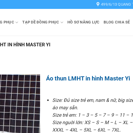
499/6/13 QUANG 
G PHỤC
TẠP DỀ ĐỒNG PHỤC
HỒ SƠ NĂNG LỰC
BLOG CHIA SẺ
HT IN HÌNH MASTER YI
Áo thun LMHT in hình Master Yi
Size: Đủ size trẻ em, nam & nữ, big siz
áo may sẵn.
Size trẻ em: 1 – 3 – 5 – 7 – 9 – 11 – 1
Size nguời lớn: XS – S – M – L – XL 
XXXL – 4XL – 5XL – 6XL – 7XL.