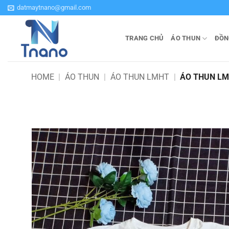
Bỏ
datmaytnano@gmail.com
qua
nội
TRANG CHỦ
ÁO THUN
ĐỒN
dung
HOME
|
ÁO THUN
|
ÁO THUN LMHT
|
ÁO THUN LM