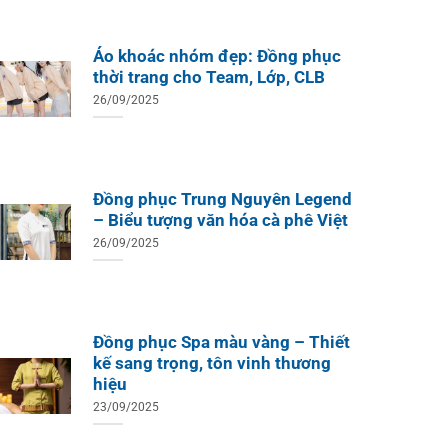
Áo khoác nhóm đẹp: Đồng phục
thời trang cho Team, Lớp, CLB
26/09/2025
Đồng phục Trung Nguyên Legend
– Biểu tượng văn hóa cà phê Việt
26/09/2025
Đồng phục Spa màu vàng – Thiết
ÁO TH
ÁO THUN ĐỒNG PHỤC
kế sang trọng, tôn vinh thương
Áo Te
Áo Teambuilding Công Ty
hiệu
Xuất B
Thiết Kế Ánh Kim
23/09/2025
ÁO THUN ĐỒNG PHỤC
o Teambuilding Công Ty
hủy Sản Biển Xanh