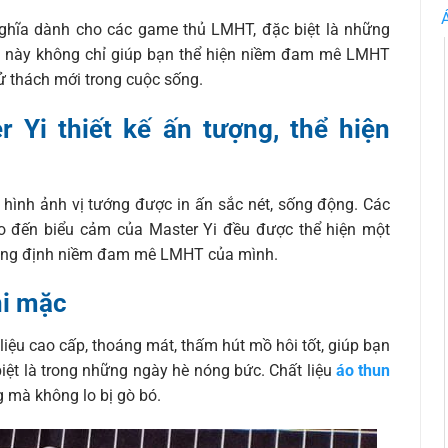
ghĩa dành cho các game thủ LMHT, đặc biệt là những
hun này không chỉ giúp bạn thể hiện niềm đam mê LMHT
ử thách mới trong cuộc sống.
 Yi thiết kế ấn tượng, thể hiện
 hình ảnh vị tướng được in ấn sắc nét, sống động. Các
cho đến biểu cảm của Master Yi đều được thể hiện một
khẳng định niềm đam mê LMHT của mình.
hi mặc
iệu cao cấp, thoáng mát, thấm hút mồ hôi tốt, giúp bạn
biệt là trong những ngày hè nóng bức. Chất liệu
áo thun
 mà không lo bị gò bó.