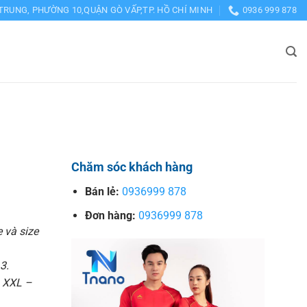
TRUNG, PHƯỜNG 10,QUẬN GÒ VẤP,TP. HỒ CHÍ MINH
0936 999 878
Chăm sóc khách hàng
Bán lẻ:
0936999 878
Đơn hàng:
0936999 878
e và size
3.
– XXL –