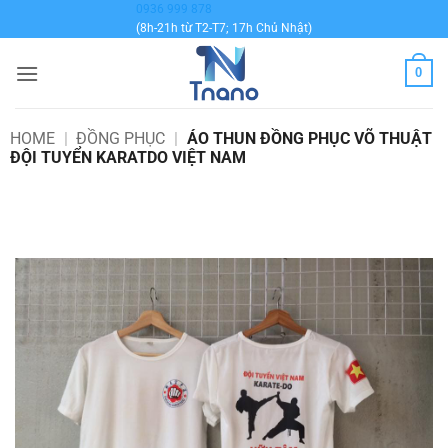
Bỏ
0936 999 878
(8h-21h từ T2-T7; 17h Chủ Nhật)
qua
nội
0
dung
HOME
|
ĐỒNG PHỤC
|
ÁO THUN ĐỒNG PHỤC VÕ THUẬT
ĐỘI TUYỂN KARATDO VIỆT NAM