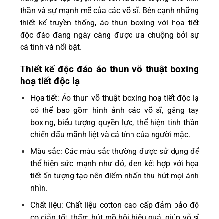
thần và sự mạnh mẽ của các võ sĩ. Bên cạnh những
thiết kế truyền thống, áo thun boxing với họa tiết
độc đáo đang ngày càng được ưa chuộng bởi sự
cá tính và nổi bật.
Thiết kế độc đáo áo thun võ thuật boxing
hoạ tiết độc lạ
Họa tiết: Áo thun võ thuật boxing hoạ tiết độc lạ
có thể bao gồm hình ảnh các võ sĩ, găng tay
boxing, biểu tượng quyền lực, thể hiện tinh thần
chiến đấu mãnh liệt và cá tính của người mặc.
Màu sắc: Các màu sắc thường được sử dụng để
thể hiện sức mạnh như đỏ, đen kết hợp với họa
tiết ấn tượng tạo nên điểm nhấn thu hút mọi ánh
nhìn.
Chất liệu: Chất liệu cotton cao cấp đảm bảo độ
co giãn tốt, thấm hút mồ hôi hiệu quả, giúp võ sĩ