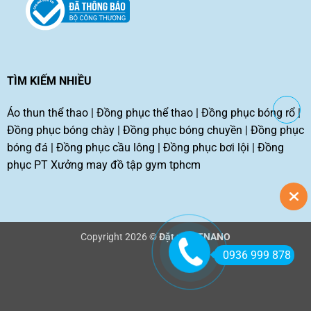
TÌM KIẾM NHIỀU
Áo thun thể thao
|
Đồng phục thể thao
|
Đồng phục bóng rổ
|
Đồng phục bóng chày
|
Đồng phục bóng chuyền
|
Đồng phục
bóng đá
|
Đồng phục cầu lông
|
Đồng phục bơi lội
|
Đồng
phục PT
Xưởng may đồ tập gym tphcm
Copyright 2026 ©
Đặt may TNANO
0936 999 878