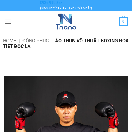
Bỏ
0936 999 878
(8h-21h từ T2-T7; 17h Chủ Nhật)
qua
nội
0
dung
HOME
|
ĐỒNG PHỤC
|
ÁO THUN VÕ THUẬT BOXING HOẠ
TIẾT ĐỘC LẠ