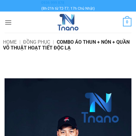
Bỏ
0936 999 878
(8h-21h từ T2-T7; 17h Chủ Nhật)
qua
nội
0
dung
HOME
|
ĐỒNG PHỤC
|
COMBO ÁO THUN + NÓN + QUẦN
VÕ THUẬT HOẠT TIẾT ĐỘC LẠ