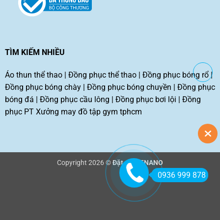
TÌM KIẾM NHIỀU
Áo thun thể thao
|
Đồng phục thể thao
|
Đồng phục bóng rổ
|
Đồng phục bóng chày
|
Đồng phục bóng chuyền
|
Đồng phục
bóng đá
|
Đồng phục cầu lông
|
Đồng phục bơi lội
|
Đồng
phục PT
Xưởng may đồ tập gym tphcm
Copyright 2026 ©
Đặt may TNANO
0936 999 878