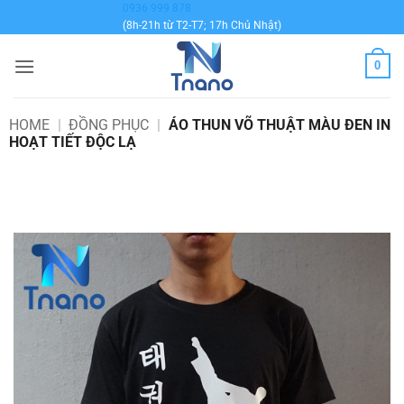
Bỏ
0936 999 878
(8h-21h từ T2-T7; 17h Chủ Nhật)
qua
nội
0
dung
HOME
|
ĐỒNG PHỤC
|
ÁO THUN VÕ THUẬT MÀU ĐEN IN
HOẠT TIẾT ĐỘC LẠ