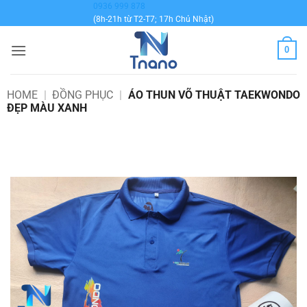
Bỏ
0936 999 878
(8h-21h từ T2-T7; 17h Chủ Nhật)
qua
nội
0
dung
HOME
|
ĐỒNG PHỤC
|
ÁO THUN VÕ THUẬT TAEKWONDO
ĐẸP MÀU XANH