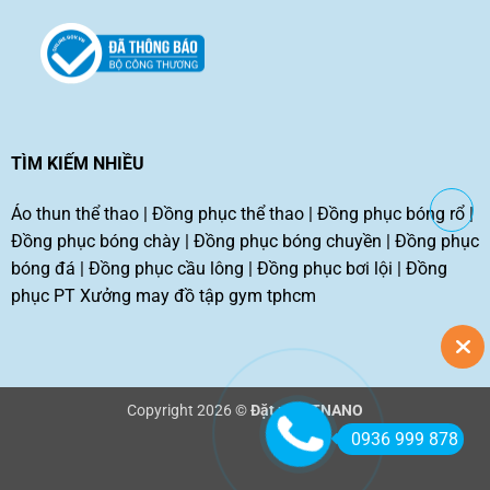
TÌM KIẾM NHIỀU
Áo thun thể thao
|
Đồng phục thể thao
|
Đồng phục bóng rổ
|
Đồng phục bóng chày
|
Đồng phục bóng chuyền
|
Đồng phục
bóng đá
|
Đồng phục cầu lông
|
Đồng phục bơi lội
|
Đồng
phục PT
Xưởng may đồ tập gym tphcm
Copyright 2026 ©
Đặt may TNANO
0936 999 878