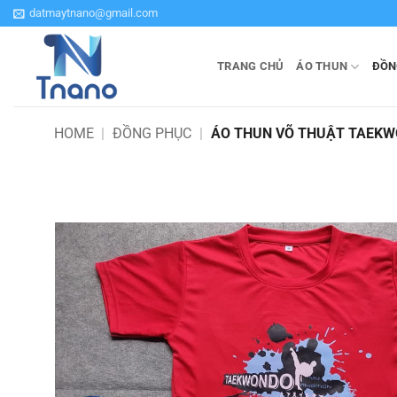
Bỏ
datmaytnano@gmail.com
qua
nội
TRANG CHỦ
ÁO THUN
ĐỒN
dung
HOME
|
ĐỒNG PHỤC
|
ÁO THUN VÕ THUẬT TAEKW