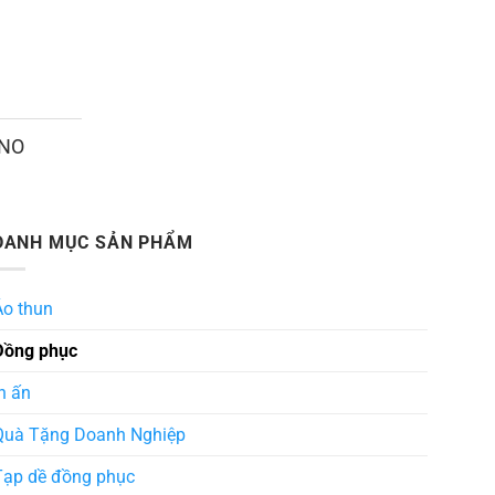
ANO
DANH MỤC SẢN PHẨM
Áo thun
Đồng phục
n ấn
Quà Tặng Doanh Nghiệp
Tạp dề đồng phục