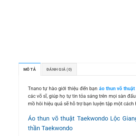
MÔ TẢ
ĐÁNH GIÁ (0)
Tnano tự hào giới thiệu đến bạn
áo thun võ thuậ
các võ sĩ, giúp họ tự tin tỏa sáng trên mọi sàn đấ
mồ hôi hiệu quả sẽ hỗ trợ bạn luyện tập một cách 
Áo thun võ thuật Taekwondo Lộc Giang 
thần Taekwondo