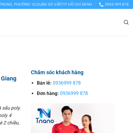
TRUNG, PHƯỜNG 10,QUẬN GÒ VẤP,TP. HỒ CHÍ MINH
0936 999 878
Chăm sóc khách hàng
 Giang
Bán lẻ:
0936999 878
Đơn hàng:
0936999 878
 sấu poly.
poly 4
è 2 chiều,