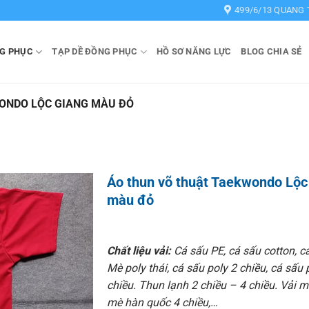
499/6/13 QUANG 
G PHỤC
TẠP DỀ ĐỒNG PHỤC
HỒ SƠ NĂNG LỰC
BLOG CHIA SẺ
ONDO LỘC GIANG MÀU ĐỎ
Áo thun võ thuật Taekwondo Lộc
màu đỏ
Chất liệu vải:
Cá sấu PE, cá sấu cotton, cá
Mè poly thái, cá sấu poly 2 chiều, cá sấu 
chiều. Thun lạnh 2 chiều – 4 chiều. Vải m
mè hàn quốc 4 chiều,…