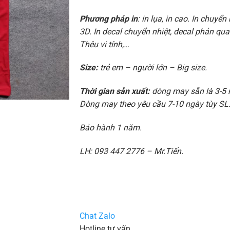
Phương pháp in
: in lụa, in cao. In chuyển 
3D. In decal chuyển nhiệt, decal phản quan
Thêu vi tính,…
Size:
trẻ em – người lớn – Big size.
Thời gian sản xuất:
dòng may sẵn là 3-5 
Dòng may theo yêu cầu 7-10 ngày tùy SL
Bảo hành 1 năm.
LH: 093 447 2776 – Mr.Tiến.
Chat Zalo
Hotline tư vấn