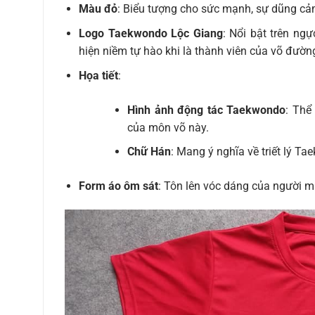
Màu đỏ
: Biểu tượng cho sức mạnh, sự dũng cả
Logo Taekwondo Lộc Giang
: Nổi bật trên ng
hiện niềm tự hào khi là thành viên của võ đườn
Họa tiết
:
Hình ảnh động tác Taekwondo
: Thể
của môn võ này.
Chữ Hán
: Mang ý nghĩa về triết lý T
Form áo ôm sát
: Tôn lên vóc dáng của người mặ