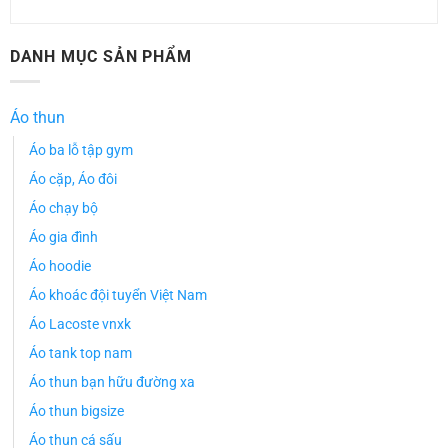
DANH MỤC SẢN PHẨM
Áo thun
Áo ba lỗ tập gym
Áo cặp, Áo đôi
Áo chạy bộ
Áo gia đình
Áo hoodie
Áo khoác đội tuyển Việt Nam
Áo Lacoste vnxk
Áo tank top nam
Áo thun bạn hữu đường xa
Áo thun bigsize
Áo thun cá sấu