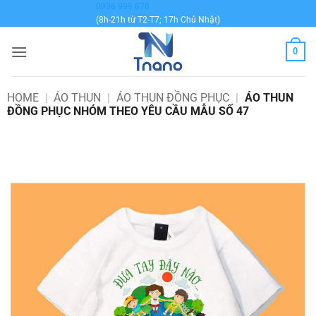
Bỏ
0936 999 878
(8h-21h từ T2-T7; 17h Chủ Nhật)
qua
nội
0
dung
HOME
|
ÁO THUN
|
ÁO THUN ĐỒNG PHỤC
|
ÁO THUN
ĐỒNG PHỤC NHÓM THEO YÊU CẦU MẪU SỐ 47