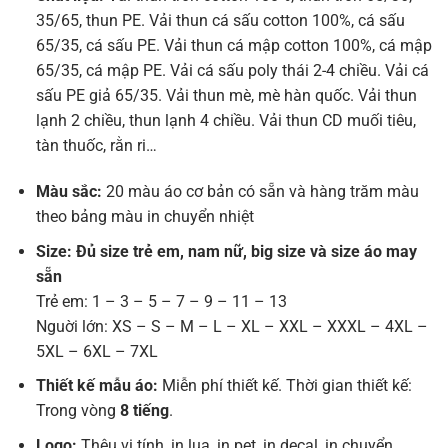
35/65, thun PE. Vải thun cá sấu cotton 100%, cá sấu
65/35, cá sấu PE. Vải thun cá mập cotton 100%, cá mập
65/35, cá mập PE. Vải cá sấu poly thái 2-4 chiều. Vải cá
sấu PE giả 65/35. Vải thun mè, mè hàn quốc. Vải thun
lạnh 2 chiều, thun lạnh 4 chiều. Vải thun CD muối tiêu,
tàn thuốc, rằn ri…
Màu sắc:
20 màu áo cơ bản có sẵn và hàng trăm màu
theo bảng màu in chuyển nhiệt
Size: Đủ size trẻ em, nam nữ, big size và size áo may
sẵn
Trẻ em: 1 – 3 – 5 – 7 – 9 – 11 – 13
Nguời lớn: XS – S – M – L – XL – XXL – XXXL – 4XL –
5XL – 6XL – 7XL
Thiết kế mẫu áo:
Miễn phí thiết kế. Thời gian thiết kế:
Trong vòng
8 tiếng
.
Logo:
Thêu vi tính, in lụa, in pet, in decal, in chuyển