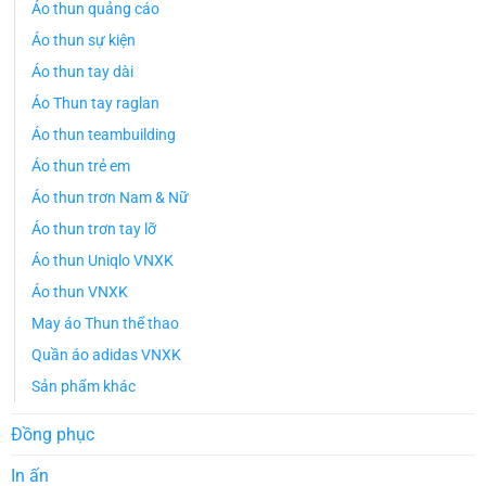
Áo thun quảng cáo
Áo thun sự kiện
Áo thun tay dài
Áo Thun tay raglan
Áo thun teambuilding
Áo thun trẻ em
Áo thun trơn Nam & Nữ
Áo thun trơn tay lỡ
Áo thun Uniqlo VNXK
Áo thun VNXK
May áo Thun thể thao
Quần áo adidas VNXK
Sản phẩm khác
Đồng phục
In ấn