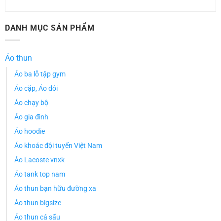
DANH MỤC SẢN PHẨM
Áo thun
Áo ba lỗ tập gym
Áo cặp, Áo đôi
Áo chạy bộ
Áo gia đình
Áo hoodie
Áo khoác đội tuyển Việt Nam
Áo Lacoste vnxk
Áo tank top nam
Áo thun bạn hữu đường xa
Áo thun bigsize
Áo thun cá sấu