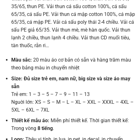
35/65, thun PE. Vải thun cá sấu cotton 100%, cá sấu
65/35, cá sấu PE. Vải thun cá mập cotton 100%, cá mập
65/35, cá mập PE. Vải cá sấu poly thái 2-4 chiều. Vải cá
sấu PE giả 65/35. Vải thun mè, mè hàn quốc. Vải thun
lạnh 2 chiều, thun lạnh 4 chiều. Vải thun CD muối tiêu,
tàn thuốc, rằn ri…
Màu sắc:
20 màu áo cơ bản có sẵn và hàng trăm màu
theo bảng màu in chuyển nhiệt
Size: Đủ size trẻ em, nam nữ, big size và size áo may
sẵn
Trẻ em: 1 – 3 – 5 – 7 – 9 – 11 – 13
Nguời lớn: XS – S – M – L – XL – XXL – XXXL – 4XL –
5XL – 6XL – 7XL
Thiết kế mẫu áo:
Miễn phí thiết kế. Thời gian thiết kế:
Trong vòng
8 tiếng
.
Logo:
Thêu vi tính, in lụa, in pet, in decal, in chuyển