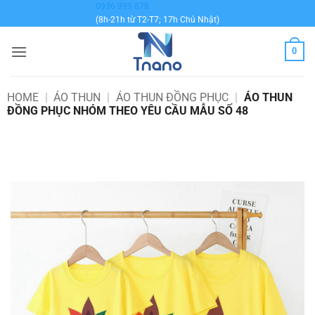
Bỏ
0936 999 878
(8h-21h từ T2-T7; 17h Chủ Nhật)
qua
nội
0
dung
HOME
|
ÁO THUN
|
ÁO THUN ĐỒNG PHỤC
|
ÁO THUN
ĐỒNG PHỤC NHÓM THEO YÊU CẦU MẪU SỐ 48