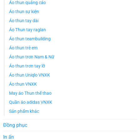
Áo thun quảng cáo
Áo thun sự kiện
Áo thun tay dài
Áo Thun tay raglan
Áo thun teambuilding
Áo thun trẻ em
Áo thun trơn Nam & Nữ
Áo thun trơn tay lỡ
Áo thun Uniqlo VNXK
Áo thun VNXK
May áo Thun thể thao
Quần áo adidas VNXK
Sản phẩm khác
Đồng phục
In ấn