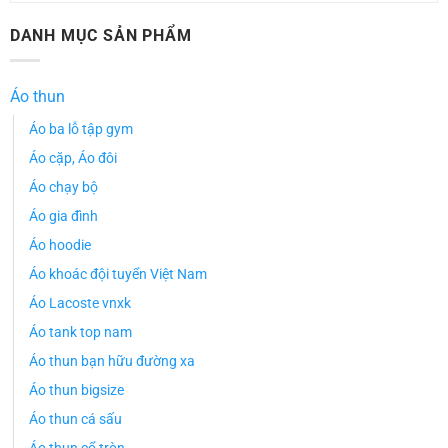
DANH MỤC SẢN PHẨM
Áo thun
Áo ba lỗ tập gym
Áo cặp, Áo đôi
Áo chạy bộ
Áo gia đình
Áo hoodie
Áo khoác đội tuyển Việt Nam
Áo Lacoste vnxk
Áo tank top nam
Áo thun bạn hữu đường xa
Áo thun bigsize
Áo thun cá sấu