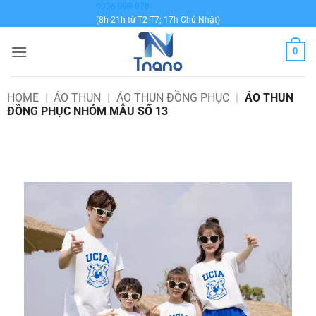
Bỏ
0936 999 878
(8h-21h từ T2-T7; 17h Chủ Nhật)
qua
nội
0
dung
HOME
|
ÁO THUN
|
ÁO THUN ĐỒNG PHỤC
|
ÁO THUN
ĐỒNG PHỤC NHÓM MẪU SỐ 13